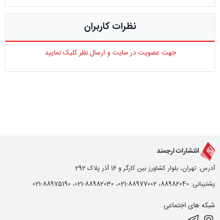
نظرات کاربران
جهت عضویت در سایت و ارسال نظر کلیک نمایید
انتشارات ارجمند
آدرس: تهران، بلوار کشاورز بین کارگر و 16 آذر پلاک 292
پشتیبانی: 88982040، 88977002-021، 88982030-021، 88975190-021
شبکه های اجتماعی