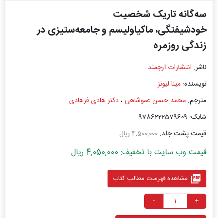
سه‌گانه تاریک شخصیت
خودشیفتگی، ماکیاولیسم و جامعه‌ستیزی در
زندگی روزمره
ناشر:
انتشارات ارجمند
نویسنده:
مینا لیونز
مترجم:
محمد حسن عموشاهی
،
دکتر هادی فرهادی
شابک: 9786222579609
قیمت پشت جلد:
4,500,000 ریال
قیمت وب سایت با تخفیف: 4,050,000 ریال
picture_as_pdf
مشاهده فهرست مطالب کتاب
-
+