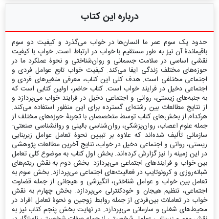
درباره این کتاب
حدود یک سوم عمر ما انسان‌ها در خواب می‌گذرد و کیفیت دو سوم
باقیماندۀ آن نیز به‌ طور مستقیم با خواب در ارتباط است. خوابِ با کیفیت
نقشی اساسی در سلامت جسمانی و روان‌شناختی و نحوۀ عملکرد ما در
حوزه‌های مختلف زندگی ایفا می‌کند. کیفیت خواب تابع عوامل فردی و
اجتماعی مختلفی است. هدف کلی این کتاب، معرفی متغیرهای فردی و
اجتماعی دخیل در فرایند خواب است. کتاب حاضر، اولین کتابی است که
به جنبه‌های زیستی، روانی و اجتماعی دخیل در فرایند خواب می‌پردازد و
از نتایج مطالعات بین رشته‌ای گسترده‌ برای این منظور استفاده می‌کند.
هرکدام از بخش‌های کتاب توسط متخصصان با تجربۀ حوزه‌های مختلف از
جمله علوم اعصاب، روان‌پزشکی، روان‌شناسی بالینی و روانشناسی صنعتی-
سازمانی تألیف شده‌اند که علاوه بر تبیین نحوۀ تعامل عوامل زیربنایی
زیستی، روانی و اجتماعی دخیل در خواب، نتایج آخرین مطالعات پژوهشی
در این زمینه را نیز گزارش کرده‌اند. بخش اول کتاب به موضوع کلی تعامل
بین خواب و فرایندهای اجتماعی می‌پردازد. بخش دوم به نقش ریتم‌های
شبانه‌روزی و کرونوتایپ در فعالیت‌های اجتماعی می‌پردازد. بخش سوم به
تعامل بین خواب و عوامل شناختی، انگیزشی و هیجانی از جمله قضاوت
اجتماعی، تنظیم هیجان و خودکنترلی می‌پردازد. بخش چهارم به نقش
خواب در تعاملات بین‌فردی از جمله روابط زوجین و نحوۀ تعامل افراد در
محیط‌های شغلی و سازمانی می‌پردازد. در نهایت بخش پنجم کتاب نیز به
نقش مهم و زیربنایی عوامل شخصیتی از جمله صفات شخصیتی ناسازگار در