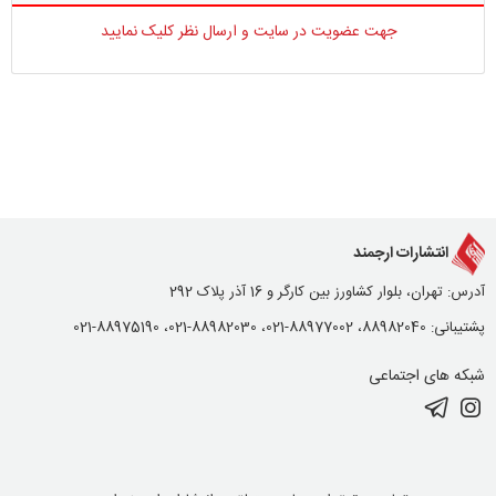
جهت عضویت در سایت و ارسال نظر کلیک نمایید
انتشارات ارجمند
آدرس: تهران، بلوار کشاورز بین کارگر و 16 آذر پلاک 292
پشتیبانی: 88982040، 88977002-021، 88982030-021، 88975190-021
شبکه های اجتماعی