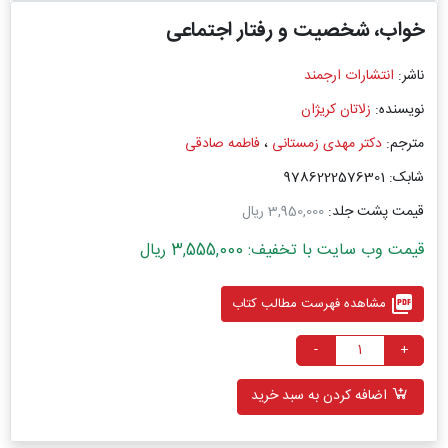
خواب، شخصیت و رفتار اجتماعی
ناشر:
انتشارات ارجمند
نویسنده:
زلاتان کریژان
مترجم:
دکتر مهدی زمستانی
،
فاطمه صادقی
شابک: 9786222576301
قیمت پشت جلد:
3,950,000 ریال
قیمت وب سایت با تخفیف: 3,555,000 ریال
picture_as_pdf
مشاهده فهرست مطالب کتاب
-
+
اضافه کردن به سبد خرید