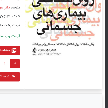
مترجم:
دکتر سه
شابک: 9786222575229
قیمت پشت جل
قیمت وب سایت با ت
مشاهده
picture_as_pdf
+
اضافه کر