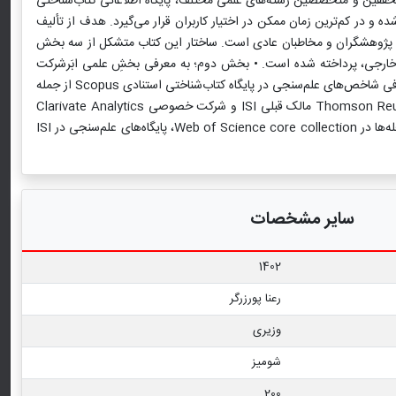
های اطلاعاتی برای محققین و متخصصین رشته‌های علمی مختلف، پایگاه اطلاعاتی کتاب‌شناختی
 نگهداری شده و در کم‌ترین زمان ممکن در اختیار کاربران قرار می‌گیرد. هدف از تألیف
رای پژوهشگران و مخاطبان عادی است. ساختار این کتاب متشکل از سه بخش
و خارجی، پرداخته شده است. • بخش دوم؛ به معرفی بخشِ علمی ابَرشرکت
چندجانبه الزویر (Elsevier) و محصولات علمی برجسته آن از جمله پایگاه‌های اطلاعاتی Scopus،Science Direct،Science Direct Topics و همچنین معرفی شاخص‌های علم‌سنجی در پایگاه کتاب‌شناختی استنادی Scopus از جمله
CiteScore، CiteScore Tracker، CiteScore Percentile،SNIP و SJR و...) اختصاص یافته است. • بخش سوم؛ این کتاب نیز به معرفی شرکت Thomson Reuters مالک قبلی ISI و شرکت خصوصی Clarivate Analytics
مالک فعلی ISI، تاریخچه مؤسسه اطلاعات علمی (ISI)، پایگاه‌های اطلاعاتی نمایه شده در (WOS) Web of Science، معیارهای ورودی و فرآیند ارزشیابی مجله‌ها در Web of Science core collection، پایگاه‌های علم‌سنجی در ISI
سایر مشخصات
1402
رعنا پورزرگر
وزیری
شومیز
200