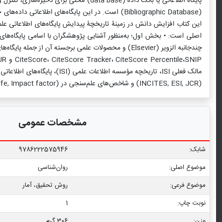
پایگاه اطلاعاتی یا بانک داده (ata base
(Bibliographic Database) است. در این پایگاه‌های اط
این کتاب افزایش دانش در زمینۀ تاریخچۀ پیدایش پایگاه‌های اطلاعاتی ع
اصلی است: • بخش اول؛ به‌منظور آشنایی پژوهشگران با اسامی پایگاه‌ها
(INCITES, ESI, JCR) و شاخص‌های علم‌سنجی در ISI (Immediately, Cited Half – Life, Impact factor) پرداخته شده است.
مشخصات عمومی
شابک:
9786222575946
موضوع اصلی:
روان‌شناسی
موضوع فرعی:
روش تحقیق، آمار
نوبت چاپ:
1
وزن:
306 گرم