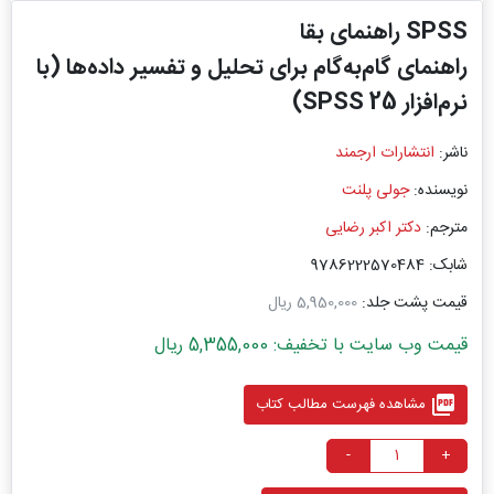
SPSS راهنمای بقا
راهنمای گام‌به‌گام برای تحلیل و تفسیر داده‌ها (با
نرم‌افزار SPSS 25)
ناشر:
انتشارات ارجمند
نویسنده:
جولی پلنت
مترجم:
دکتر اکبر رضایی
شابک: 9786222570484
قیمت پشت جلد:
5,950,000 ریال
قیمت وب سایت با تخفیف: 5,355,000 ریال
picture_as_pdf
مشاهده فهرست مطالب کتاب
-
+