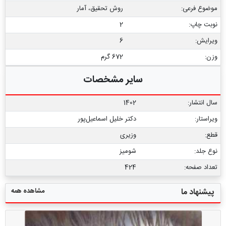
موضوع فرعی:
روش تحقیق، آمار
نوبت چاپ:
2
ویرایش:
6
وزن:
672 گرم
سایر مشخصات
سال انتشار:
1402
ویراستار:
دکتر خلیل اسماعیل‌پور
قطع:
وزیری
نوع جلد:
شومیز
تعداد صفحه:
424
مشاهده همه
پیشنهاد ما