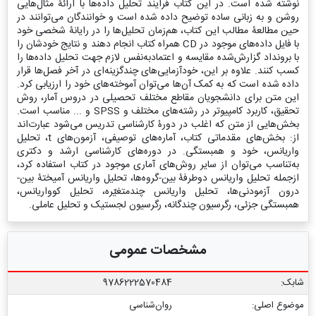
نوشته شده است. در این کتاب فرایند تحلیل داده‌ها با ارائۀ مثال‌هایی
روشن و به زبانی ساده توضیح داده شده است و خوانندگان می‌توانند در
حین مطالعۀ مطالب این کتاب، هم‌زمان تحلیل‌ها را در رایانۀ شخصی خود
با فایل داده‌های موجود در CD همراه کتاب انجام دهند و نتایج خودشان را
با برونداد گزارش‌شده مقایسه و اعتمادبه‌نفس لازم جهت تحلیل داده‌ها را
کسب کنند. علاوه بر این، خودآزمایی‌های چندگزینه‌ای در آخر فصل‌ها قرار
داده شده است که به کمک آن‌ها می‌توان آموخته‌های خود را ارزیابی کرد.
این متن برای دانشجویان مقاطع مختلف تحصیلی در دروس آمار، روش‌
تحقیق، کاربرد کامپیوتر در رشته‌های مختلف و SPSS و ... مناسب است.
بخش‌هایی از متن که اغلب در دورۀ کارشناسی تدریس می‌شود عبارت‌اند
از: بخش‌های مقدماتی کتاب، آماره‌های توصیفی، آزمون‌های t، تحلیل
واریانس، خود و همبستگی. در دوره‌های کارشناسی ارشد و دکتری
به‌تناسب می‌توان از سایر روش‌های آماری موجود در کتاب استفاده کرد،
ازجمله تحلیل واریانس دوطرفۀ بین-گروه‌ها، تحلیل واریانس آمیختۀ بین-
درون آزمودنی‌ها، تحلیل واریانس چندمتغیّره، تحلیل کوواریانس،
همبستگی جزئی، رگرسیون چندگانه، رگرسیون لجستیک و تحلیل عاملی.
مشخصات عمومی
شابک:
9786222570484
موضوع اصلی:
روان‌شناسی