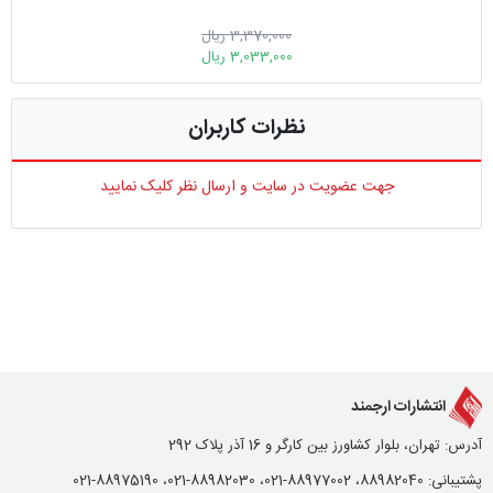
3,370,000 ریال
3,033,000 ریال
نظرات کاربران
جهت عضویت در سایت و ارسال نظر کلیک نمایید
انتشارات ارجمند
آدرس: تهران، بلوار کشاورز بین کارگر و 16 آذر پلاک 292
پشتیبانی: 88982040، 88977002-021، 88982030-021، 88975190-021