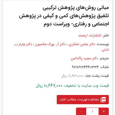
مبانی روش‌های پژوهش ترکیبی
تلفیق پژوهش‌های کمی و کیفی در پژوهش
اجتماعی و رفتاری- ویراست دوم
ناشر:
انتشارات ارجمند
نویسنده:
دکتر عباس تشکری
،
دکتر آر. بورک جانسون
،
دکتر چارلز ب.
تدلی
مترجم:
دکتر مجید پاکدامن
شابک: 9786224440334
قیمت پشت جلد:
11,830,000 ریال
قیمت وب سایت با تخفیف: 10,647,000 ریال
picture_as_pdf
مشاهده فهرست مطالب کتاب
-
+