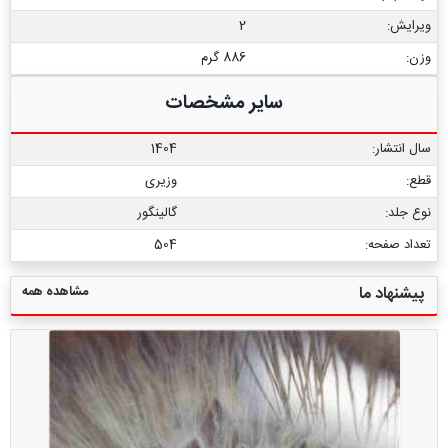
ویرایش:
2
وزن:
886 گرم
سایر مشخصات
سال انتشار:
1404
قطع:
وزیری
نوع جلد:
گالینگور
تعداد صفحه:
504
مشاهده همه
پیشنهاد ما