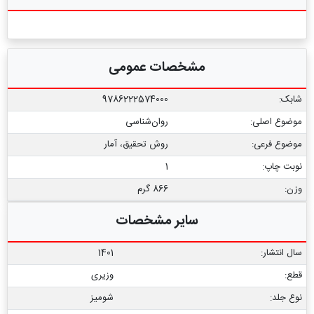
مشخصات عمومی
شابک:
9786222574000
موضوع اصلی:
روان‌شناسی
موضوع فرعی:
روش تحقیق، آمار
نوبت چاپ:
1
وزن:
866 گرم
سایر مشخصات
سال انتشار:
1401
قطع:
وزیری
نوع جلد:
شومیز