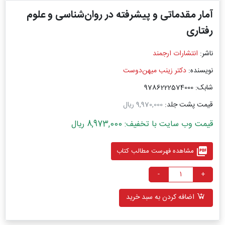
آمار مقدماتی و پیشرفته در ‏روان‌شناسی و علوم
رفتاری ‏
ناشر:
انتشارات ارجمند
نویسنده:
دکتر زینب میهن‌دوست
شابک: 9786222574000
قیمت پشت جلد:
9,970,000 ریال
قیمت وب سایت با تخفیف: 8,973,000 ریال
picture_as_pdf
مشاهده فهرست مطالب کتاب
-
+
اضافه کردن به سبد خرید