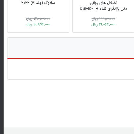
اختلال های روانی
سادوک (جلد 3) 2022
متن بازنگری شده DSM5-TR
21,180,000 ریال
12,080,000 ریال
19,062,000 ریال
10,872,000 ریال