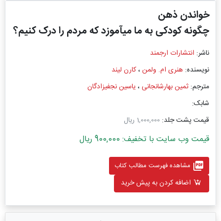
خواندن ذهن
چگونه کودکی به ما میآموزد که مردم را درک کنیم؟
ناشر:
انتشارات ارجمند
نویسنده:
هنری ام. ولمن
،
کارن لیند
مترجم:
ثمین بهارشانجانی
،
یاسین نجفیزادگان
شابک:
قیمت پشت جلد:
1,000,000 ریال
قیمت وب سایت با تخفیف: 900,000 ریال
picture_as_pdf
مشاهده فهرست مطالب کتاب
اضافه کردن به پیش خرید