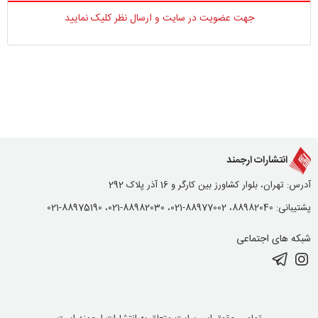
جهت عضویت در سایت و ارسال نظر کلیک نمایید
انتشارات ارجمند
آدرس: تهران، بلوار کشاورز بین کارگر و 16 آذر پلاک 292
پشتیبانی: 88982040، 88977002-021، 88982030-021، 88975190-021
شبکه های اجتماعی