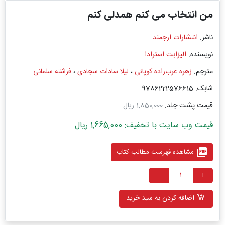
من انتخاب می کنم همدلی کنم
ناشر:
انتشارات ارجمند
نویسنده:
الیزابت استرادا
مترجم:
زهره عرب‌زاده کوپائی
،
لیلا سادات سجادی
،
فرشته سلمانی
شابک: 9786222576615
قیمت پشت جلد:
1,850,000 ریال
قیمت وب سایت با تخفیف: 1,665,000 ریال
picture_as_pdf
مشاهده فهرست مطالب کتاب
-
+
اضافه کردن به سبد خرید