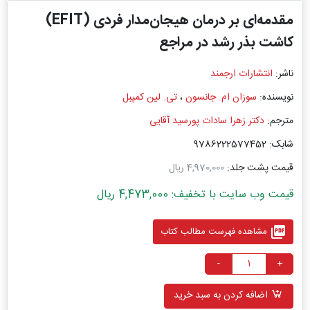
مقدمه‌ای بر درمان هیجان‌مدار فردی (EFIT)
کاشت بذر رشد در مراجع
ناشر:
انتشارات ارجمند
نویسنده:
سوزان ام. جانسون
،
تی. لین کمپبل
مترجم:
دکتر زهرا سادات پورسید آقایی
شابک: 9786222577452
قیمت پشت جلد:
4,970,000 ریال
قیمت وب سایت با تخفیف: 4,473,000 ریال
picture_as_pdf
مشاهده فهرست مطالب کتاب
-
+
اضافه کردن به سبد خرید