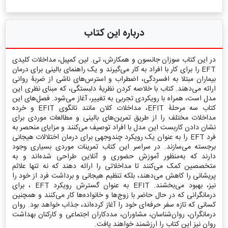
درباره این کتاب
در این کتاب سوزان جانسون و همکارش، تی. لین کمپبل، مداخلات کلیدی
EFT را برای کار با افراد به ‌کار می‌گیرند و یک راهنمای بالینی برای درمان
بیماران مبتلا به افسردگی، اضطراب و استرس‌های ناشی از ضربۀ روانی
ارائه می‌دهند. کتاب با خلاصه کردن نظریۀ دلبستگی، که مبنای نظری این
مدل است، همراه با رویکردی تجربی به تغییر، آغاز می‌شود. فصل‌های این
کتاب سه مرحلۀ EFIT، مداخلات کلان مانند تانگوی EFIT و خرده
مداخلات مختلف را از طریق تمرین‌های بالینی و مطالعات موردی برای
نشان دادن کاربست این مدل با افراد توصیف می‌کنند و مزایای منحصر به
فرد EFT را به عنوان یک رویکرد چند‌وجهی برای درمان اختلالات هیجانی
برجسته می‌سازند. در سراسر این کتاب تمرینات موردی بسیاری وجود
دارند که به‌منظور‌ آموزش حضوری و آنلاین طراحی شده‌اند و به
متخصصین کمک می‌کنند تا مداخلاتی را ارائه دهند که نه تنها علائم
پریشانی را کاهش می‌دهند، بلکه تنظیم هیجانی و برداشت فرد از خود را
نیز، بهبود می‌بخشند. EFIT به عنوان گسترش رویکرد EFT ، برای
درمانگرانی که در حال حاضر با زوج‌ها و خانواده‌ها کار می‌کنند و همچنین
کسانی که تازه سفر حرفه‌ای خود را آغاز کرده‌اند، جذاب خواهد بود. روان
درمانگران، روان‌شناسان، مشاوران، مددکاران اجتماعی و کارکنان بهداشت
روان نیز این کتاب را ارزشمند خواهند یافت.