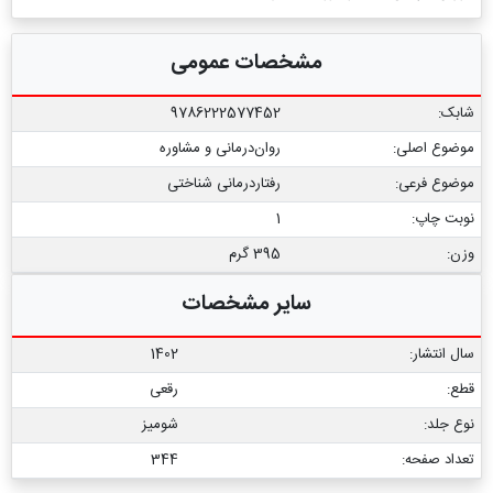
مشخصات عمومی
شابک:
9786222577452
موضوع اصلی:
روان‌درمانی و مشاوره
موضوع فرعی:
رفتاردرمانی شناختی
نوبت چاپ:
1
وزن:
395 گرم
سایر مشخصات
سال انتشار:
1402
قطع:
رقعی
نوع جلد:
شومیز
تعداد صفحه:
344