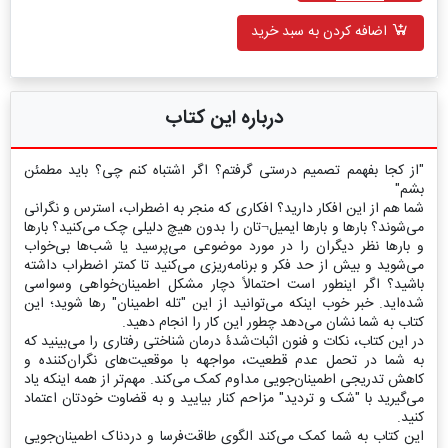
اضافه کردن به سبد خرید
درباره این کتاب
"از کجا بفهمم تصمیم درستی گرفتم؟ اگر اشتباه کنم چی؟ باید مطمئن
بشم"
شما هم از این افکار دارید؟ افکاری که منجر به اضطراب، استرس و نگرانی
می‌شوند؟ بارها و بارها ایمیل¬تان را بدون هیچ دلیلی چک می‌کنید؟ بارها
و بارها نظر دیگران را در مورد موضوعی می‌پرسید یا شب‌ها بی‌خواب
می‌شوید و بیش از حد فکر و برنامه‌ریزی می‌کنید تا کمتر اضطراب داشته
باشید؟ اگر اینطور است احتمالاً دچار مشکل اطمینان‌خواهی وسواسی
شده‌اید. خبر خوب اینکه می‌توانید از این "تله اطمینان" رها شوید؛ این
کتاب به شما نشان می‌دهد چطور این کار را انجام دهید.
در این کتاب، نکات و فنون اثبات‌شدۀ درمان شناختی رفتاری را می‌بینید که
به شما در تحمل عدم قطعیت، مواجهه با موقعیت‌های نگران‌کننده و
کاهش تدریجی اطمینان‌جویی مداوم کمک می‌کند. مهم‌تر از همه اینکه یاد
می‌گیرید با "شک و تردید" مزاحم کنار بیایید و به قضاوت خودتان اعتماد
کنید.
این کتاب به شما کمک می‌کند الگوی طاقت‌فرسا و دردناک اطمینان‌جویی