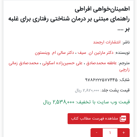
اطمینان‌خواهی افراطی
راهنمای مبتنی بر درمان شناختی رفتاری برای غلبه
بر ....
ناشر:
انتشارات ارجمند
نویسنده:
دکتر مارتین ان. سیف
،
دکتر سالی ام. وینستون
مترجم:
عاطفه محمد‏صادق
،
علی حسین‌زاده اسکوئی
،
محمدصادق زمانی
زارچی
شابک: 9786222577445
قیمت پشت جلد:
2,820,000 ریال
قیمت وب سایت با تخفیف: 2,538,000 ریال
picture_as_pdf
مشاهده فهرست مطالب کتاب
-
+