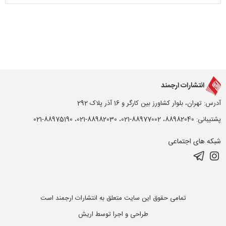
انتشارات ارجمند
آدرس: تهران، بلوار کشاورز بین کارگر و 16 آذر پلاک 292
پشتیبانی: 88982040، 88977002-021، 88982030-021، 88975190-021
شبکه های اجتماعی
تمامی حقوق این سایت متعلق به انتشارات ارجمند است
طراحی و اجرا توسط
اریش