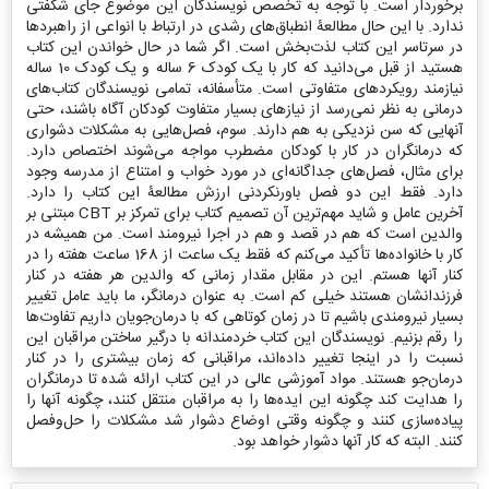
برخوردار است. با توجه به تخصص نویسندگان این موضوع جای شگفتی
ندارد. با این حال مطالعۀ انطباق‌های رشدی در ارتباط با انواعی از راهبردها
در سرتاسر این کتاب لذت‌بخش است. اگر شما در حال خواندن این کتاب
هستید از قبل می‌دانید که کار با یک کودک 6 ساله و یک کودک 10 ساله
نیازمند رویکردهای متفاوتی است. متأسفانه، تمامی نویسندگان کتاب‌های
درمانی به نظر نمی‌رسد از نیازهای بسیار متفاوت کودکان آگاه باشند، حتی
آنهایی که سن نزدیکی به هم دارند. سوم، فصل‌هایی به مشکلات دشواری
که درمانگران در کار با کودکان مضطرب مواجه می‌شوند اختصاص دارد.
برای مثال، فصل‌های جداگانه‌ای در مورد خواب و امتناع از مدرسه وجود
دارد. فقط این دو فصل باورنکردنی ارزش مطالعۀ این کتاب را دارد.
آخرین عامل و شاید مهم‌ترین آن تصمیم کتاب برای تمرکز بر CBT مبتنی بر
والدین است که هم در قصد و هم در اجرا نیرومند است. من همیشه در
کار با خانواده‌ها تأکید می‌کنم که فقط یک ساعت از 168 ساعت هفته را در
کنار آنها هستم. این در مقابل مقدار زمانی که والدین هر هفته در کنار
فرزندانشان هستند خیلی کم است. به عنوان درمانگر، ما باید عامل تغییر
بسیار نیرومندی باشیم تا در زمان کوتاهی که با درمان‌جویان داریم تفاوت‌ها
را رقم بزنیم. نویسندگان این کتاب خردمندانه با درگیر ساختن مراقبان این
نسبت را در اینجا تغییر داده‌اند، مراقبانی که زمان بیشتری را در کنار
درمان‌جو هستند. مواد آموزشی عالی در این کتاب ارائه شده تا درمانگران
را هدایت کند چگونه این ایده‌ها را به مراقبان منتقل کنند، چگونه آنها را
پیاده‌سازی کنند و چگونه وقتی اوضاع دشوار شد مشکلات را حل‌وفصل
کنند. البته که کار آنها دشوار خواهد بود.