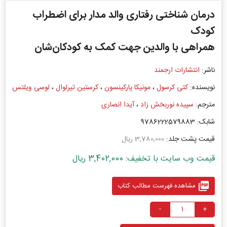
درمان شناختی رفتاری والد مدار برای اضطراب
کودک
همراهی با والدین جهت کمک به کودکان‌شان
ناشر:
انتشارات ارجمند
نویسنده:
کتی کرسول
،
مونیکا پارکینسون
،
کرستین تیرلوال
،
لوسی ویلتس
مترجم:
سپیده نوربخش زاد
،
آیدا انصاری
شابک: 9786222579883
قیمت پشت جلد:
3,780,000 ریال
قیمت وب سایت با تخفیف: 3,402,000 ریال
picture_as_pdf
مشاهده فهرست مطالب کتاب
-
+