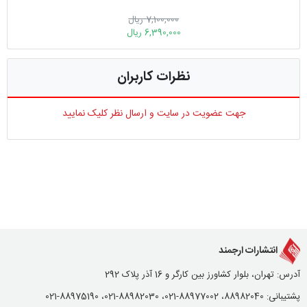
7,100,000 ریال
6,390,000 ریال
نظرات کاربران
جهت عضویت در سایت و ارسال نظر کلیک نمایید
انتشارات ارجمند
آدرس: تهران، بلوار کشاورز بین کارگر و 16 آذر پلاک 292
پشتیبانی: 88982040، 88977002-021، 88982030-021، 88975190-021