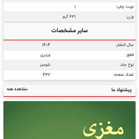
نوبت چاپ:
1
وزن:
631 گرم
سایر مشخصات
سال انتشار:
1404
قطع:
وزیری
نوع جلد:
شومیز
تعداد صفحه:
432
مشاهده همه
پیشنهاد ما