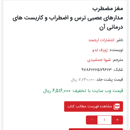
مغز مضطرب
مدارهای عصبی ترس و اضطراب و کاربست های
درمانی آن
ناشر:
انتشارات ارجمند
نویسنده:
ژوزف لِدو
مترجم:
شیوا جمشیدی
شابک: 9786222579623
قیمت پشت جلد:
7,240,000 ریال
قیمت وب سایت با تخفیف: 6,516,000 ریال
picture_as_pdf
مشاهده فهرست مطالب کتاب
-
+