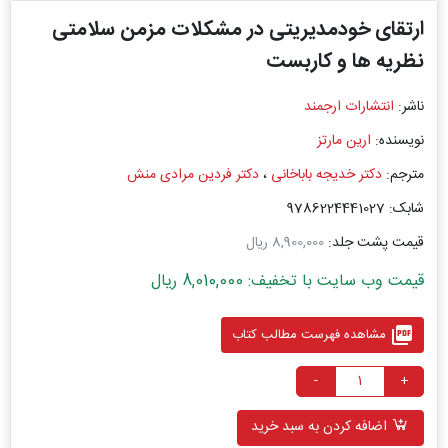
ارتقای خودمدیریتی در مشکلات مزمن سلامتی
نظریه ‌ها و کاربست‌
ناشر:
انتشارات ارجمند
نویسنده:
ارین مارتز
مترجم:
دکتر خدیجه باباخانی
،
دکتر فردین مرادی ‌منش
شابک: 9786224441027
قیمت پشت جلد:
8,900,000 ریال
قیمت وب سایت با تخفیف: 8,010,000 ریال
picture_as_pdf
مشاهده فهرست مطالب کتاب
-
+
اضافه کردن به سبد خرید