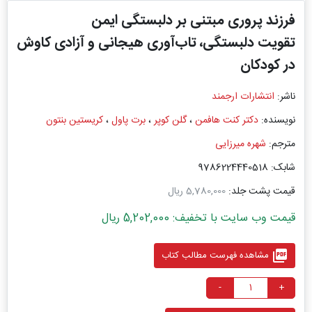
فرزند پروری مبتنی بر دلبستگی ایمن
تقویت دلبستگی، تاب‌آوری هیجانی و آزادی کاوش
در کودکان
ناشر:
انتشارات ارجمند
نویسنده:
دکتر کنت هافمن
،
گلن کوپر
،
برت پاول
،
کریستین بنتون
مترجم:
شهره میرزایی
شابک: 9786224440518
قیمت پشت جلد:
5,780,000 ریال
قیمت وب سایت با تخفیف: 5,202,000 ریال
picture_as_pdf
مشاهده فهرست مطالب کتاب
-
+