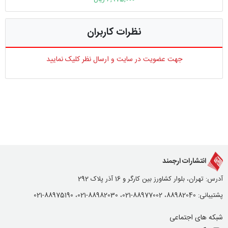
نظرات کاربران
جهت عضویت در سایت و ارسال نظر کلیک نمایید
انتشارات ارجمند
آدرس: تهران، بلوار کشاورز بین کارگر و 16 آذر پلاک 292
پشتیبانی: 88982040، 88977002-021، 88982030-021، 88975190-021
شبکه های اجتماعی