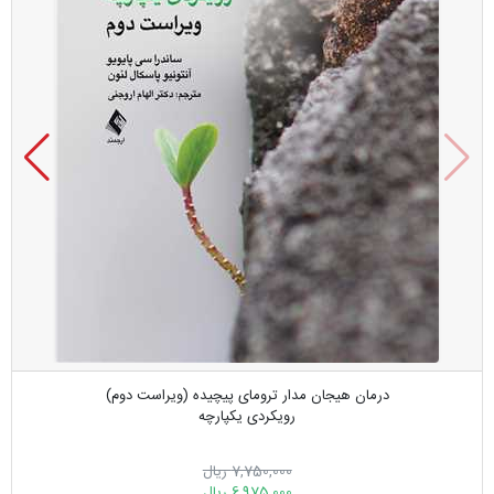
درمان هیجان مدار ترومای پیچیده (ویراست دوم)
رویکردی یکپارچه
7,750,000 ریال
6,975,000 ریال