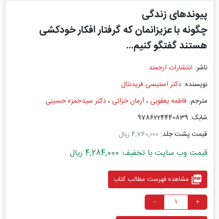
پیوندهای زندگی
چگونه با عزیزانمان که گرفتار افکار خودکشی
هستند گفتگو کنیم...
ناشر:
انتشارات ارجمند
نویسنده:
دکتر استیسی فریدنتال
مترجم:
فاطمه یعقوبی
،
آرمان خزائی
،
دکتر سیدحمزه حسینی
شابک: 9786224440839
قیمت پشت جلد:
4,760,000 ریال
قیمت وب سایت با تخفیف: 4,284,000 ریال
picture_as_pdf
مشاهده فهرست مطالب کتاب
-
+