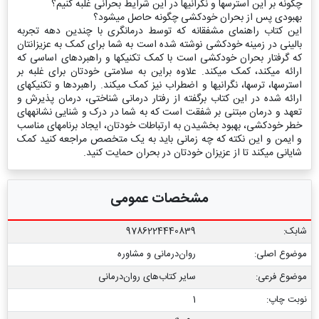
چگونه بر این استرس‏ها و نگرانی‏ها در این شرایط بحرانی غلبه کنیم؟
بهبودی پس از بحران خودکشی چگونه حاصل می‏شود؟
این کتاب راهنمای مشفقانه که توسط درمانگری با چندین دهه تجربه
بالینی در زمینه خودکشی نوشته شده است به شما برای کمک به عزیزان‏تان
که گرفتار بحران خودکشی است با کمک تکنیک‏ها و راهبردهای اساسی که
ارائه می‏کند‏، کمک می‏کند. علاوه براین به سلامتی خودتان برای غلبه بر
استرس‏ها، ترس‏ها، نگرانی‏ها و اضطراب نیز کمک می‏کند. راهبردها و تکنیک‏های
ارائه شده در این کتاب برگفته از رفتار درمانی شناختی، درمان پذیرش و
تعهد و درمان مبتنی بر شفقت است که به شما در درک و شنایی نشانه‏های
خطر خودکشی، بهبود بخشیدن به ارتباطات خودتان، ایجاد برنامه‏ای مناسب
و ایمن و این نکته که چه زمانی باید به یک متخصص مراجعه کنید کمک
شایانی می‏کند تا از عزیزان خودتان در بحران حمایت کنید.
مشخصات عمومی
شابک:
9786224440839
موضوع اصلی:
روان‌درمانی و مشاوره
موضوع فرعی:
سایر کتاب‏‌های روان‌درمانی
نوبت چاپ:
1