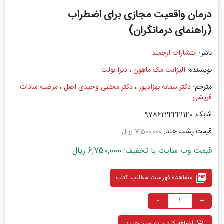
درمان واقعیت مجازی برای اضطراب
(راهنمای درمانگران)
ناشر:
انتشارات ارجمند
نویسنده:
الیزابت مک ماهون
،
دبرا بولت
مترجم:
دکتر سمانه بهزادپور
،
دکتر مجتبی وحیدی اصل
،
مرضیه سادات
قریشی
شابک: 9786224441140
قیمت پشت جلد:
7,500,000 ریال
قیمت وب سایت با تخفیف: 6,750,000 ریال
picture_as_pdf
مشاهده فهرست مطالب کتاب
-
+