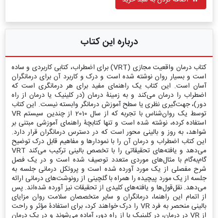
اضافه کردن به سبد خرید
درباره این کتاب
کتاب درمان واقعیت مجازی (VRT) برای اضطراب، کتابی کاربردی و ساده
است و بسیار روان نوشته شده است و درک و کاربرد آن برای درمانگران
آسان است. این کتاب یک راهنمای مفید برای هر درمانگری است که
اضطراب را درمان می‌کند و به زمینۀ درمان (در کلینیک یا درمان از راه
دور)، جهت‌گیری نظری یا سطح آموزش درمانگر وابسته نیست. این کتاب
توسط یک روان‌شناس با تجربه که از سال 2010 از چندین سیستم VR
استفاده کرده، نوشته شده است و تنها کتابچۀ راهنمای آموزشی مبتنی بر
شواهد، به روز و بالینی محور است که در دسترس درمانگران قرار دارد.
این کتاب اضطراب و درمان آن را با نمودارها و مفاهیم قابل درک توضیح
می‌دهد و یافته‌های تحقیقاتی را با تخصص بالینی ترکیب می‌کند VRT
گام‌به‌گام با مثال‌های موردی متعدد توصیف شده است و در یک فصل
شرح مفصلی از یک مورد آورده شده است و پروتکل درمانی جلسه به
جلسه از یک مورد پیچیده را همراه با گلچینی از رونوشت‌های درمانی ارائه
می‌دهد. نقل‌قول‌ها و یافته‌های کلیدی از تحقیقات نیز آورده شده‌اند. پس
از اتمام این راهنما، درمانگران و سایر متخصصان سلامت روان مزایای
بالینی منحصر به فرد VR را درک خواهند کرد، برای استفادۀ مؤثر و راحت
از VR در درمان، در کلینیک یا از راه دور، آماده می‌شوند و در یک درمان