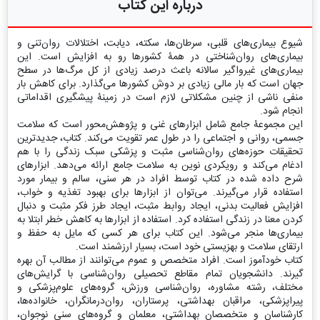
درباره این کتاب
شیوع بیماری‌های قلبی، سرطان‌ها، سکته، دیابت، اختلالات روان‌تنی و
بیماری‌های روان‌شناختی در همۀ کشورها رو به افزایش است. این
بیماری‌های غیرواگیر سالانه باعث درصد زیادی از کل مرگ‌ها در سطح
جهان است که بار مالی زیادی بر دوش کشورها می‌گذارد. برای کاهش بار
منفی ناشی از چنین مشکلاتی لازم است در زمینۀ پیشگیری اقداماتی
انجام شود.
این مجموعۀ جامع شامل ابزارهای غنی و پژوهش‌محور است که سلامت
جسمی، روانی و اجتماعی را در طول عمر تقویت می‌کند. کتاب، جدیدترین
تحقیقات حوزه‌های روان‌شناسی مثبت و پزشکی سبک زندگی را با هم
ادغام می‌کند و رویکردی نوین به سلامت جامع ارائه می‌دهد. ابزارهای
شرح داده شده در کتاب توسط افراد در هر سنی، سالم و بیمار مورد
استفاده قرار می‌گیرند. می‌توان از ابزارها برای بهبود تغذیه و خواب،
افزایش فعالیت بدنی، ایجاد روابط مثبت، ایجاد طرز فکر مثبت و دنبال
کردن معنا در زندگی استفاده کرد. استفاده از ابزارها به کاهش خطر ابتلا به
بیماری‌ها منجر می‌شود. این کتاب برای هر کسی که مایل به حفظ و
ارتقای سلامت و بهزیستی خود است، بسیار ارزشمند است.
کتاب خودآموز است. افراد متخصص و عموم می‌توانند از مطالب آن بهره
گیرند. دانشجویان تمام مقاطع تحصیلی روان‌شناسی با گرایش‌های
مختلف، رشته مشاوره، روا‌ن‌شناسی ورزش، گروه‌های علوم‌پزشکی و
پیرا‌پزشکی، مراقبان بهداشتی، پرستاران، روان‌درمانگران، خانواده‌ها،
کارشناسان و متخصصان بهداشتی، معلمان و گروه‌های سنی نوجوان،