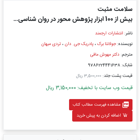
سلامت مثبت
بیش از 100 ابزار پژوهش محور در روان شناسی...
ناشر:
انتشارات ارجمند
نویسنده:
جولانتا برک
،
پادریک جی. دان
،
تردی میهان
مترجم:
دکتر مهوش مافی
شابک: 9786224441638
قیمت پشت جلد:
3,500,000 ریال
قیمت وب سایت با تخفیف: 3,150,000 ریال
picture_as_pdf
مشاهده فهرست مطالب کتاب
اضافه کردن به پیش خرید