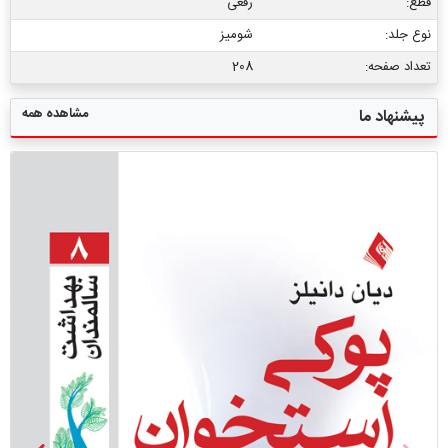
قطع:
رقعی
نوع جلد:
شومیز
تعداد صفحه:
208
مشاهده همه
پیشنهاد ما