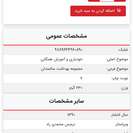
اضافه کردن به سبد خرید
مشخصات عمومی
شابک:
9789644960890
موضوع اصلی:
خودیاری و آموزش همگانی
موضوع فرعی:
مجموعه بهداشت سالمندان
نوبت چاپ:
2
وزن:
230 گرم
سایر مشخصات
سال انتشار:
1390
ویراستار:
نرجس محمدی راد