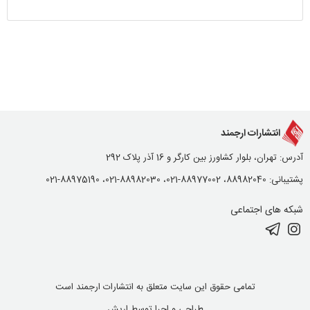
انتشارات ارجمند
آدرس: تهران، بلوار کشاورز بین کارگر و 16 آذر پلاک 292
پشتیبانی: 88982040، 88977002-021، 88982030-021، 88975190-021
شبکه های اجتماعی
تمامی حقوق این سایت متعلق به انتشارات ارجمند است
طراحی و اجرا توسط
اریش