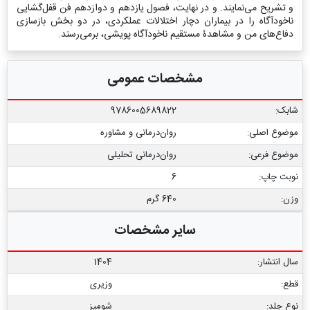
و تشریح می‌نمایند. و در نهایت، فصول یازدهم و دوازدهم فن قفل‌گشایی
ناخودآگاه را در بیماران دچار اختلالات عملکردی، در دو بخش بازسازی
دفاع‌های من و مشاهدۀ مستقیم ناخودآگاه پویشی، برمی‌رسند.
مشخصات عمومی
شابک:
9786005689822
موضوع اصلی:
روان‌درمانی و مشاوره
موضوع فرعی:
روان‏‌درمانی تحلیلی
نوبت چاپ:
6
وزن:
640 گرم
سایر مشخصات
سال انتشار:
1404
قطع:
وزیری
نوع جلد:
شومیز