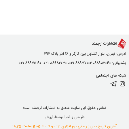
انتشارات ارجمند
آدرس: تهران، بلوار کشاورز بین کارگر و 16 آذر پلاک 292
پشتیبانی: 88982040، 88977002-021، 88982030-021، 88975190-021
شبکه های اجتماعی
تمامی حقوق این سایت متعلق به انتشارات ارجمند است
طراحی و اجرا توسط
اریش
آخرین تاریخ به روز رسانی نرم افزاری: 12 مرداد ماه 1405 ساعت 18:25