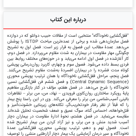
درباره این کتاب
"قفل‌گشایی ناخودآگاه" منتخبی است از مقالات حبیب دوانلو که در دوازده
فصل سازمان‌دهی شده و برخی از عمده‌ترین مباحث ISTDP را پوشش
می‌دهد. عمدۀ مطالب این فصول به قرار زیر است: فصل اول به تشریح
چگونگی مهار مقاومت در بیماران به شدت مقاوم می‌پردازد. در فصل دوم،
کار آغاز‌شده در فصل اول ادامه می‌یابد و در حوزه‌های مختلف روابط بین
فردی بسط داده می‌شود. فصول سوم و چهارم، کاربرد روان‌درمانی پویشی
کوتاه مدت فشرده را در بیماران افسردۀ به‌شدت مقاوم تشریح می‌کنند.
فصل پنجم، مراحل قفل‌گشایی ناخودآگاه یا همان ترتیب پویشی محوری
(Central Dynamic Sequence) و فصل ششم فن قفل‌گشایی نسبی
ناخودآگاه را شرح می‌دهد. در فصل هفتم، مؤلف در کنار بازنگری مفاهیم
پایه‌ٔ رویکرد ساختاری روان‌کاوی فرویدی – نهاد، من، من برتر – تظاهرات
بالینی آسیب‌شناسی من برتر را معرفی می‌کند. وی در این راستا پنج بیمار
را که قبلاً از نظر رفتار خود‌تخریب‌گر، تکانه‌های زیربنایی خشونت‌آمیز و
قتل‌خواهانه، احساس گناه، سوگ عمیق و ضعف شخصیت تحلیل شده‌اند
مقایسه می‌نماید. در فصل هشتم، نحوۀ ادارۀ مقاومت در بیماران دچار
آسیب شدید منش و من برتر، و نیز آزاد کردن من بیمار تشریح شده
است. فصول نهم و دهم، ترتیب پویشی محوری، قفل‌گشایی عمدۀ
ناخودآگاه و سیر درمان آزمایشی یک بیمار دچار آزارطلبی منشی را توصیف