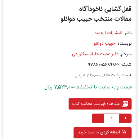
قفل‌گشایی ناخودآگاه
مقالات منتخب حبیب دوانلو
ناشر:
انتشارات ارجمند
نویسنده:
حبیب دوانلو
مترجم:
دکتر عنایت خلیقیسیگارودی
شابک: 9786005689822
قیمت پشت جلد:
8,360,000 ریال
قیمت وب سایت با تخفیف: 7,524,000 ریال
picture_as_pdf
مشاهده فهرست مطالب کتاب
-
+
اضافه کردن به سبد خرید