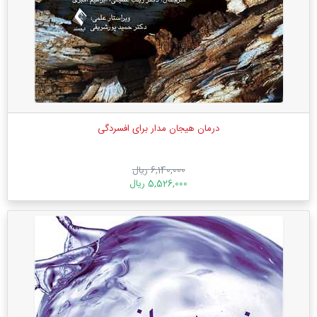
درمان هیجان مدار برای افسردگی
6,140,000 ریال
5,526,000 ریال