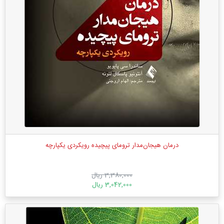
درمان هیجان‌مدار ترومای پیچیده رویکردی یکپارچه
3,380,000 ریال
3,042,000 ریال