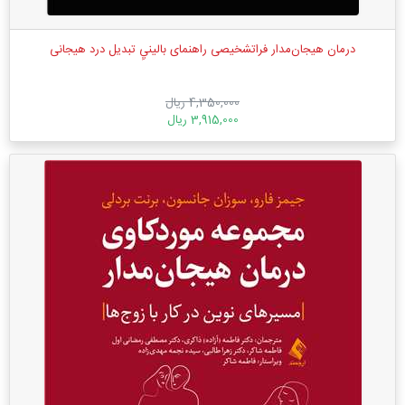
درمان هیجان‌مدار فراتشخیصی راهنمای بالینيِ تبدیل درد هیجانی
4,350,000 ریال
3,915,000 ریال