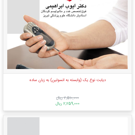
دیابت نوع یک (وابسته به انسولین) به زبان ساده
2,510,000 ریال
2,259,000 ریال