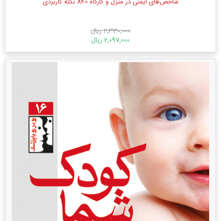
شاخص‌های ایمنی در منزل و کارگاه 840 نکته کاربردی
2,330,000 ریال
2,097,000 ریال