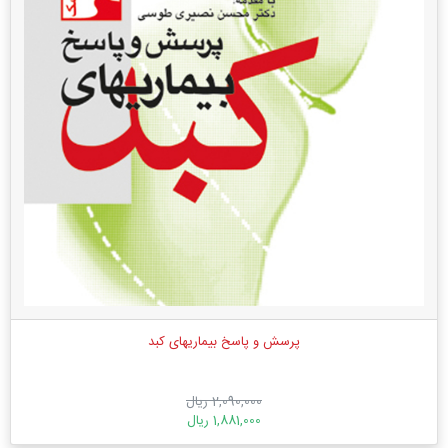
پرسش و پاسخ بیماریهای کبد
2,090,000 ریال
1,881,000 ریال