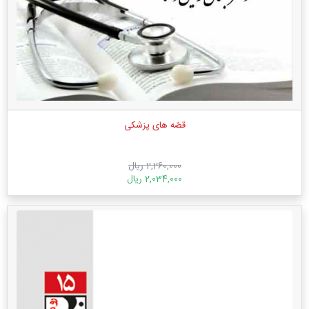
قصّه های پزشکی
2,260,000 ریال
2,034,000 ریال