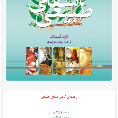
راهنمای کامل شفای طبیعی
2,410,000 ریال
2,169,000 ریال