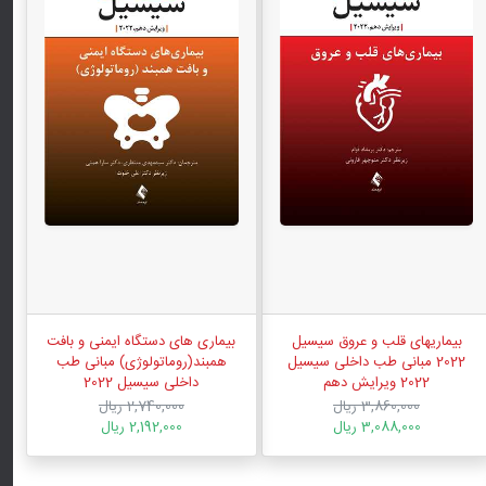
بیماریهای قلب و عروق سیسیل
بیماری های دستگاه ایمنی و بافت
2022 مبانی طب داخلی سیسیل
همبند(روماتولوژی) مبانی طب
2022 ویرایش دهم
داخلی سیسیل 2022
3,860,000 ریال
2,740,000 ریال
3,088,000 ریال
2,192,000 ریال