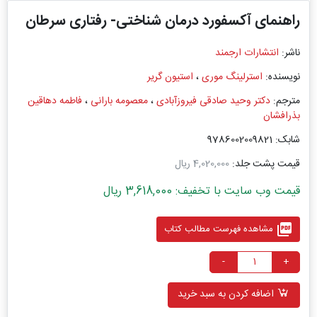
راهنمای آکسفورد درمان شناختی- رفتاری سرطان
ناشر:
انتشارات ارجمند
نویسنده:
استرلینگ موری
،
استیون گریر
مترجم:
دکتر وحید صادقی فیروزآبادی
،
معصومه بارانی
،
فاطمه دهاقین
بذرافشان
شابک: 9786002009821
قیمت پشت جلد:
4,020,000 ریال
قیمت وب سایت با تخفیف: 3,618,000 ریال
picture_as_pdf
مشاهده فهرست مطالب کتاب
-
+
اضافه کردن به سبد خرید