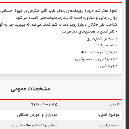
نحوۀ تفکر شما دربارۀ رویدادهای زندگی‌تان، تأثیر شگرفی بر شیوۀ احساس 
روان‌درمانی و مشاوره است که رفتاردرمانی‏شناختی نامیده می‌شود.
شناخت طرز فکرتان دربارۀ رویدادها به شما کمک می‌کند که پی‏ببرید چرا به
• کنار آمدن با هیجان‌های دردسر ساز
• غلبه بر اهمال‌کاری
• تنظیم وقت
• برخورد درست با انتقاد
• خطرپذیری و تصمیم‌گیری
• جرأت‌آموزی
مشخصات عمومی
شابک:
9786002003065
موضوع اصلی:
خودیاری و آموزش همگانی
موضوع فرعی:
ارتقای بهداشت و سلامت روان