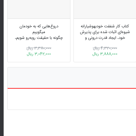
کتاب کار شفقت خودبهوشیارانه
دروغ‌هایی که به خودمان
شیوه‌ای اثبات شده برای پذیرش
میگوییم
خود، ایجاد قدرت درونی و
چگونه با حقیقت روبه‌رو شویم،
شکوفایی
خودمان را بپذیریم و زندگی
4,320,000 ریال
3,380,000 ریال
بهتری بیافرینیم
3,888,000 ریال
3,042,000 ریال