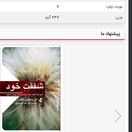
نوبت چاپ:
7
وزن:
237 گرم
پیشنهاد ما