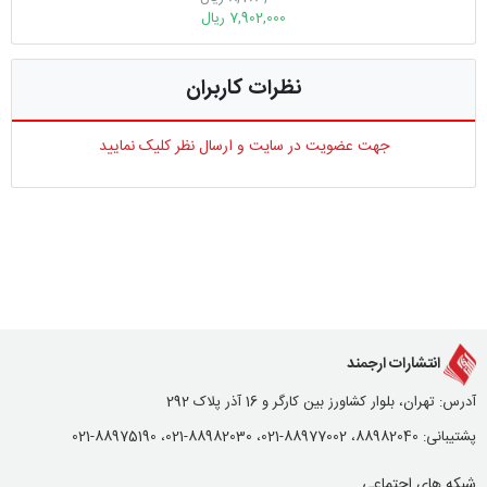
7,902,000 ریال
نظرات کاربران
جهت عضویت در سایت و ارسال نظر کلیک نمایید
انتشارات ارجمند
آدرس: تهران، بلوار کشاورز بین کارگر و 16 آذر پلاک 292
پشتیبانی: 88982040، 88977002-021، 88982030-021، 88975190-021
شبکه های اجتماعی