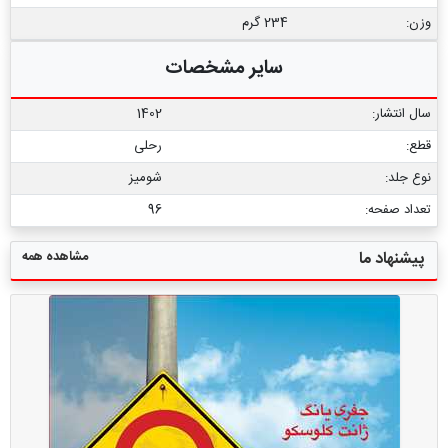
وزن:
234 گرم
سایر مشخصات
سال انتشار:
1402
قطع:
رحلی
نوع جلد:
شومیز
تعداد صفحه:
96
مشاهده همه
پیشنهاد ما