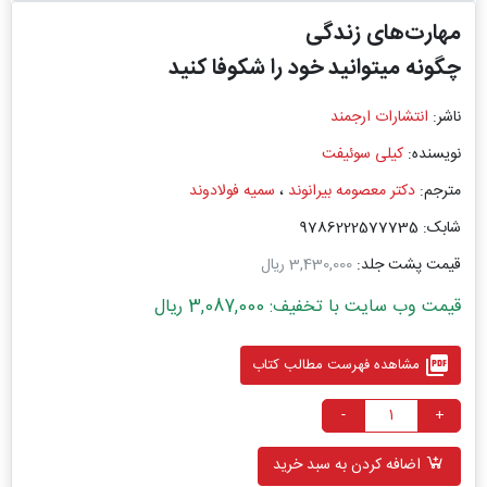
مهارت‌های زندگی
چگونه میتوانید خود را شکوفا کنید
ناشر:
انتشارات ارجمند
نویسنده:
کیلی سوئیفت
مترجم:
دکتر معصومه بیرانوند
،
سمیه فولادوند
شابک: 9786222577735
قیمت پشت جلد:
3,430,000 ریال
قیمت وب سایت با تخفیف: 3,087,000 ریال
picture_as_pdf
مشاهده فهرست مطالب کتاب
-
+
اضافه کردن به سبد خرید