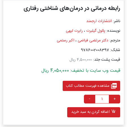
رابطه درمانی در درمان‌های شناختی رفتاری
ناشر:
انتشارات ارجمند
نویسنده:
پائول گیلبرت
،
رابرت لیهی
مترجم:
دکتر مرتضی فیاضی
،
اکبر رستمی
شابک: 9786002008397
قیمت پشت جلد:
4,500,000 ریال
قیمت وب سایت با تخفیف: 4,050,000 ریال
picture_as_pdf
مشاهده فهرست مطالب کتاب
-
+
اضافه کردن به سبد خرید