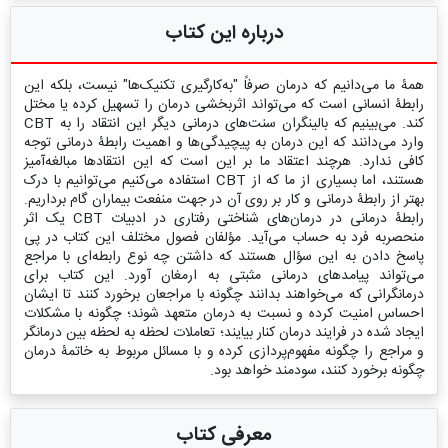
درباره این کتاب
همۀ ما می‌دانیم که درمان صرفاً "به‌کارگیری تکنیک‌ها" نیست، بلکه این
رابطۀ انسانی است که می‌تواند اثربخشی درمان را تسهیل کرده یا مختل
کند. می‌بینیم که بالینگران سنت‌های درمانی دیگر این انتقاد را به CBT
وارد می‌دانند که این درمان به پیچیدگی‌ها و اهمیت رابطۀ درمانی توجه
کافی ندارد. هرچند اعتقاد ما بر این است که این انتقادها مبالغه‌آمیز
هستند، اما بسیاری از ما که از CBT استفاده می‌کنیم می‌توانیم با درک
بهتر از رابطۀ درمانی و کار بر روی آن در جهت منفعت بیماران گام برداریم.
رابطۀ درمانی در درمان‌های شناختی ‏رفتاری در ادبیات CBT یک اثر
منحصربه ‏فرد به حساب می‌آید. مؤلفان فصول مختلف این کتاب در پی
پاسخ دادن به این سؤال هستند که داشتن چه نوع رابطه‌ای با مراجع
می‌تواند پیامدهای درمانی مثبتی به ارمغان آورد. این کتاب برای
درمانگرانی که می‌خواهند بدانند چگونه با مراجعان برخورد کنند تا ایشان
احساس امنیت کرده و نسبت به درمان متعهد شوند؛ چگونه با مشکلات
ایجاد شده در فرایند درمان کنار بیایند؛ تعاملات لحظه‏ به ‏لحظه بین درمانگر
و مراجع را چگونه مفهوم‌پردازی کرده و با مسائل مربوط به خاتمۀ درمان
چگونه برخورد کنند، سودمند خواهد بود.
معرفی کتاب