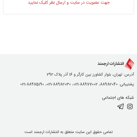
جهت عضویت در سایت و ارسال نظر کلیک نمایید
انتشارات ارجمند
آدرس: تهران، بلوار کشاورز بین کارگر و 16 آذر پلاک 292
پشتیبانی: 88982040، 88977002-021، 88982030-021، 88975190-021
شبکه های اجتماعی
تمامی حقوق این سایت متعلق به انتشارات ارجمند است