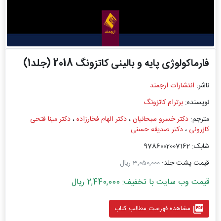
فارماکولوژی پایه و بالینی کاتزونگ 2018 (جلد1)
ناشر:
انتشارات ارجمند
نویسنده:
برترام کاتزونگ
مترجم:
دکتر خسرو سبحانیان
،
دکتر الهام فخار‌زاده
،
دکتر مینا فتحی
کازرونی
،
دکتر صدیقه حسنی
شابک: 9786002007162
قیمت پشت جلد:
3,050,000 ریال
قیمت وب سایت با تخفیف: 2,440,000 ریال
picture_as_pdf
مشاهده فهرست مطالب کتاب