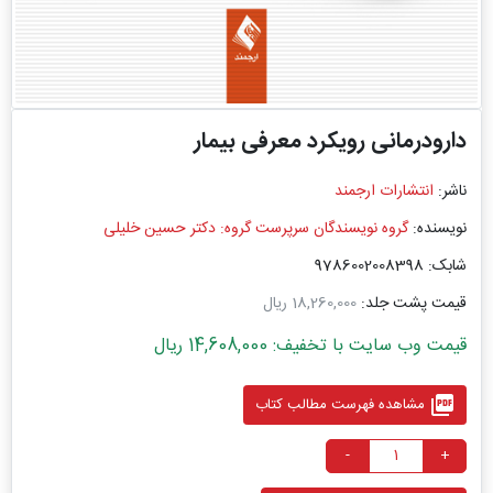
دارودرمانی رویکرد معرفی بیمار
ناشر:
انتشارات ارجمند
نویسنده:
گروه نویسندگان سرپرست گروه: دکتر حسین خلیلی
شابک: 9786002008398
قیمت پشت جلد:
18,260,000 ریال
قیمت وب سایت با تخفیف: 14,608,000 ریال
picture_as_pdf
مشاهده فهرست مطالب کتاب
-
+