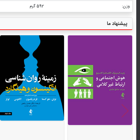
وزن:
592 گرم
پیشنهاد ما