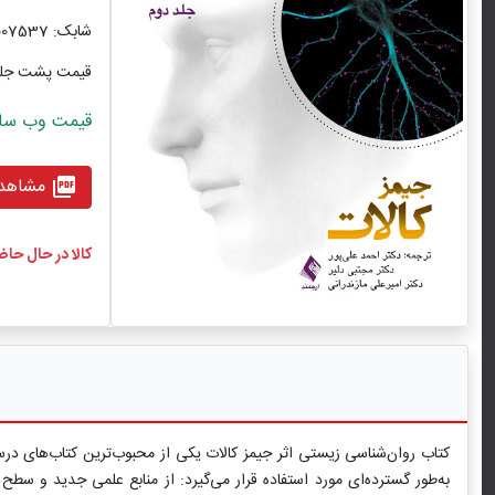
شابک: 9786002007537
قیمت پشت جل
قیمت وب سایت با ت
مشاهده
picture_as_pdf
کالا در حال حا
کتاب روان‌شناسی زیستی اثر جیمز کالات یکی از محبوب‌ترین کتاب‌های درس
به‌طور گسترده‌ای مورد استفاده قرار می‌گیرد: از منابع علمی جدید و س