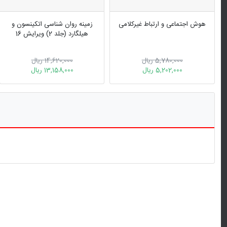
هوش اجتماعی و ارتباط غیر‌کلامی
زمینه روان شناسی اتکینسون و
هیلگارد (جلد 2) ویرایش 16
5,780,000 ریال
14,620,000 ریال
5,202,000 ریال
13,158,000 ریال