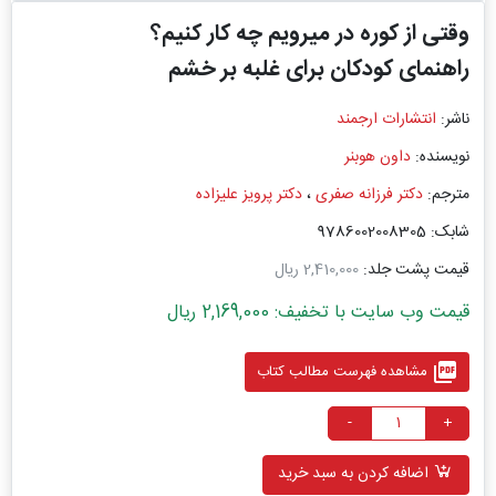
وقتی از کوره در میرویم چه کار کنیم؟
راهنمای کودکان برای غلبه بر خشم
ناشر:
انتشارات ارجمند
نویسنده:
داون هوبنر
مترجم:
دکتر فرزانه صفری
،
دکتر پرویز علیزاده
شابک: 9786002008305
قیمت پشت جلد:
2,410,000 ریال
قیمت وب سایت با تخفیف: 2,169,000 ریال
picture_as_pdf
مشاهده فهرست مطالب کتاب
-
+
اضافه کردن به سبد خرید