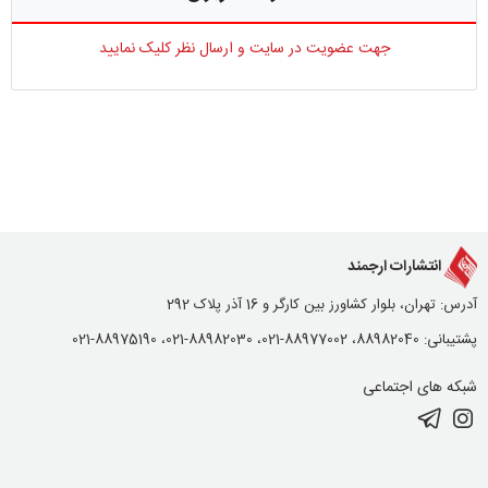
جهت عضویت در سایت و ارسال نظر کلیک نمایید
انتشارات ارجمند
آدرس: تهران، بلوار کشاورز بین کارگر و 16 آذر پلاک 292
پشتیبانی: 88982040، 88977002-021، 88982030-021، 88975190-021
شبکه های اجتماعی