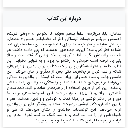
درباره این کتاب
«مامان، بابا، می‌ترسم. لطفاً پیشم بمونید تا بخوابم...» «وقتی تاریکه،
احساس می‌کنم موجودات ترسناکی اطراف تختخوابم هستن.» «صدای
ترسناکی شنیدم و فکر کردم که چیزی اینجا بوده.» این جمله‌ها برای شما
آشنا به نظر نمی‌رسند؟ این‌ها جمله‌هایی هستند که بِنی عادت داشت هر
شب به والدینش بگوید، امّا از آن زمان مدّت زیادی گذشته است و حالا
بِنی یاد گرفته است خودش به رختخواب برود و به تنهایی بخوابد. این
کتاب، داستانِ نحوة همکاری بِنی و خانواده‌اش برای رهایی از ترس‌های
شبانه و غلبه کردن بر چالش‌ها یکی پس از دیگری را بیان می‌کند. این
داستان جالب و بامزه حامل این پیام است که کودکان و والدین به سادگی
می‌توانند بر ترس‌های شبانه غلبه کنند و وابستگی به والدین را به حداقل
برسانند. این امر از طریق استفاده از راهبردهای ساده و اثبات‌شدۀ درمان
شناختی ـ رفتاری (CBT) محقق می‌شود. این راهبردها مبتنی بر تجربۀ
دور و دراز دکتر کوشنیر در زمینۀ کمک به کودکان و والدین هستند. همراه
با این داستان، دکتر کوشنیر توضیحات ساده و روشنگرانه‌ای برای والدین
ارائه می‌دهد. این توضیحات فرایندی را نشان می‌دهند که بِنی و
خانواده‌اش آن را طی می‌کنند و به شما کمک می‌کنند نحوة انجام این
فرایند را بفهمید! از این کتاب لذت ببرید و خوب بخوابید!