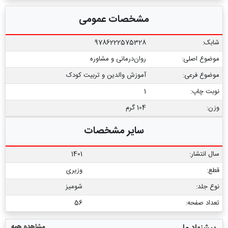
مشخصات عمومی
شابک:
9786222575328
موضوع اصلی:
روان‌درمانی و مشاوره
موضوع فرعی:
آموزش والدین و تربیت کودک
نوبت چاپ:
1
وزن:
104 گرم
سایر مشخصات
سال انتشار:
1401
قطع:
وزیری
نوع جلد:
شومیز
تعداد صفحه:
56
مشاهده همه