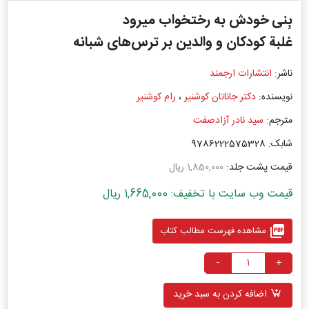
بِنی خودش به رختخواب میرود
غلبة کودکان و والدین بر ترس‌های شبانه
ناشر:
انتشارات ارجمند
نویسنده:
دکتر جاناتان کوشنیر
،
رام کوشنیر
مترجم:
سید نادر آزادصفت
شابک: 9786222575328
قیمت پشت جلد:
1,850,000 ریال
قیمت وب سایت با تخفیف: 1,665,000 ریال
picture_as_pdf
مشاهده فهرست مطالب کتاب
-
+
اضافه کردن به سبد خرید