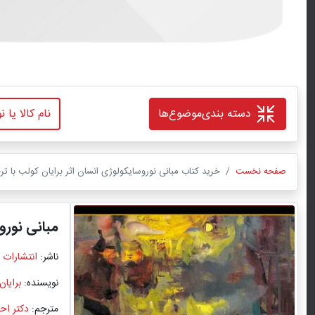
دسته بندی
موضوع‌ها
صفحه نخست
خرید کتاب مبانی نوروسایکولوژی انسان اثر برایان کولب با تر
مبانی نورو
ناشر:
انتشارات 
نویسنده:
برایان
مترجم:
دکتر احم