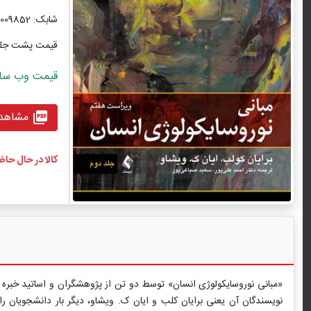
شابک: 9786002009852
قیمت پشت جل
قیمت وب سایت با ت
مشاهده
picture_as_pdf
کالا در حال حا
«مبانی نوروسایکولوژی انسان» توسط دو تن از پژوهشگران و اساتید خبره ا
نویسندگان آن یعنی برایان کلب و ایان ک. ویشاو، دیگر بار دانشجویان را