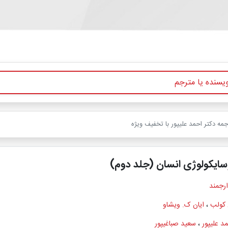
جمه دکتر احمد علیپور با تخفیف ویژه
سایکولوژی انسان (جلد دوم)
ارجمند
 کولب
،
ایان ک. ویشاو
د علیپور
،
سعید صباغیپور