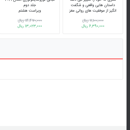
داستان هایی واقعی و شگفت
جلد دوم
انگیز از موفقیت های روانی مغز
ویراست هشتم
بشر
7,100,000 ریال
14,470,000 ریال
6,390,000 ریال
13,023,000 ریال