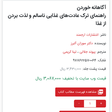
آگاهانه خوردن
راهنمای ترک عادت‌های غذایی ناسالم و لذت بردن
از غذا
ناشر:
انتشارات ارجمند
نویسنده:
دکتر سوزان آلبرز
مترجم:
پیوند جلالی
،
تینا کریمی
شابک: 978622570064
قیمت پشت جلد:
3,430,000 ریال
قیمت وب سایت با تخفیف: 3,087,000 ریال
picture_as_pdf
مشاهده فهرست مطالب کتاب
-
+