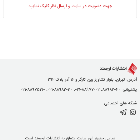
جهت عضویت در سایت و ارسال نظر کلیک نمایید
انتشارات ارجمند
آدرس: تهران، بلوار کشاورز بین کارگر و 16 آذر پلاک 292
پشتیبانی: 88982040، 88977002-021، 88982030-021، 88975190-021
شبکه های اجتماعی
تمامی حقوق این سایت متعلق به انتشارات ارجمند است