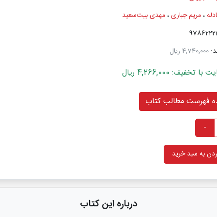
دله
،
مریم جباری
،
مهدی بیت‌سعید
د:
4,740,000 ریال
خفیف: 4,266,000 ریال
 فهرست مطالب کتاب
-
دن به سبد خرید
درباره این کتاب