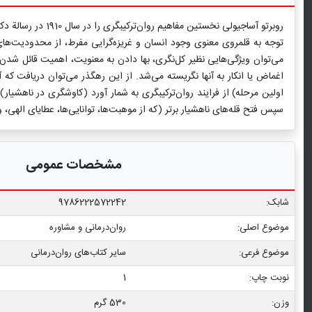
روبرتو آساجیولی 
توجه به قلمروی معنوی وجود انسان و غریزه‌گرایی مفرط، از محدودیت‌های ب
می‌توان ویژگی‌هایی نظیر کل‌نگری، بها دادن به معنویت، اهمیت قائل شدن ب
اغماض یا انکار به آنها نگریسته می‌شد. از این رهگذر می‌توان دریافت که آ
اولین مرحله) از فرایند روان‌ترکیبگری به شمار آورد (کاوشگری در ناهشیار
سپس فتح قله‌های ناهشیار برتر (که از موهبت‌ها، توانایی‌ها، عطایای الهی
مشخصات عمومی
شابک:
9786222572242
موضوع اصلی:
روان‌درمانی و مشاوره
موضوع فرعی:
سایر کتاب‏‌های روان‌درمانی
نوبت چاپ:
1
وزن:
530 گرم