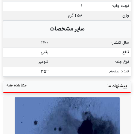
نوبت چاپ:
1
وزن:
458 گرم
سایر مشخصات
سال انتشار:
1400
قطع:
رقعی
نوع جلد:
شومیز
تعداد صفحه:
352
مشاهده همه
پیشنهاد ما