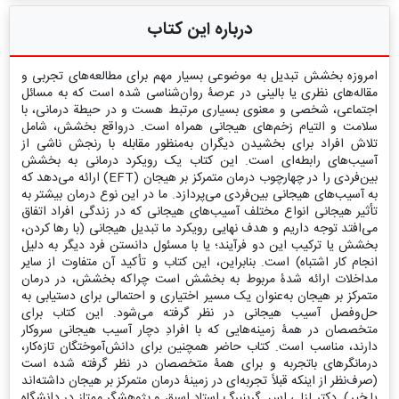
درباره این کتاب
امروزه بخشش تبدیل به موضوعی بسیار مهم برای مطالعه‌های تجربی و
مقاله‌های نظری یا بالینی در عرصۀ روان‌شناسی شده است که به مسائل
اجتماعی، شخصی و معنوی بسیاری مرتبط هست و در حیطة درمانی، با
سلامت و التیام زخم‌های هیجانی همراه است. درواقع بخشش، شامل
تلاش افراد برای بخشیدن دیگران به‌منظور مقابله با رنجش ناشی از
آسیب‌های رابطه‌ای است. این کتاب یک رویکرد درمانی به بخشش
بین‌فردی را در چهارچوب درمان متمرکز بر هیجان‌ (EFT) ارائه می‌دهد که
به آسیب‌های هیجانی بین‌فردی می‌پردازد. ما در این نوع درمان بیشتر به
تأثیر هیجانی انواع مختلف آسیب‌های هیجانی که در زندگی افراد اتفاق
می‌افتد توجه داریم و هدف نهایی رویکرد ما تبدیل هیجانی (با رها کردن،
بخشش یا ترکیب این دو فرآیند؛ یا با مسئول دانستن فرد دیگر به دلیل
انجام کار اشتباه) است. بنابراین، این کتاب و تأکید آن متفاوت از سایر
مداخلات ارائه ‌شدۀ مربوط به بخشش است چراکه بخشش، در درمان
متمرکز بر هیجان‌ به‌عنوان یک مسیر اختیاری و احتمالی برای دستیابی به
حل‌و‌فصل آسیب‌ هیجانی در نظر گرفته می‌شود. این کتاب برای
متخصصان در همۀ زمینه‌هایی که با افرادِ دچار آسیب هیجانی سروکار
دارند، مناسب است. کتاب حاضر همچنین برای دانش‌آموختگان تازه‌کار،
درمانگرهای باتجربه و برای همۀ متخصصان در نظر گرفته شده است
(صرف‌نظر از اینکه قبلاً تجربه‌ای در زمینۀ درمان متمرکز بر هیجان‌ داشته‌اند
یا خیر). دکتر لزلی اس. گرینبرگ استاد اسبق و پژوهشگر ممتاز در دانشگاه