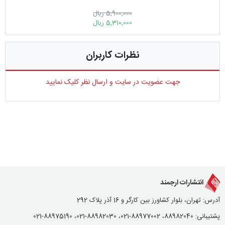
5,900,000 ریال
5,310,000 ریال
نظرات کاربران
جهت عضویت در سایت و ارسال نظر کلیک نمایید
انتشارات ارجمند
آدرس: تهران، بلوار کشاورز بین کارگر و 16 آذر پلاک 292
پشتیبانی: 88982040، 88977002-021، 88982030-021، 88975190-021