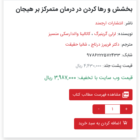
بخشش و رها کردن در درمان متمرکز بر هیجان
ناشر:
انتشارات ارجمند
نویسنده:
لزلی گرینبرگ
،
کاتالینا والدارسکی منسیز
مترجم:
دکتر فریبرز درتاج
،
شانیا حقیقت
شابک: 9786222572433
قیمت پشت جلد:
4,430,000 ریال
قیمت وب سایت با تخفیف: 3,987,000 ریال
picture_as_pdf
مشاهده فهرست مطالب کتاب
-
+
اضافه کردن به سبد خرید