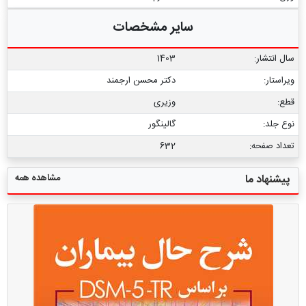
سایر مشخصات
سال انتشار:
1403
ویراستار:
دکتر محسن ارجمند
قطع:
وزیری
نوع جلد:
گالینگور
تعداد صفحه:
632
مشاهده همه
پیشنهاد ما