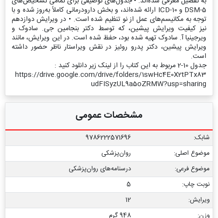
به تفصیل معرفی شده‌اند. • جدول‌های توصیفی برای تمامی تشخیص‌های
DSM-5 و ICD-10 ارائه شده‌اند، و بخش دارودرمانی کاملاً به‌روز شده و با
توجه به مکانیسم‌های عمل از نو تنظیم شده است. • در ویرایش دوازدهم
نیز کیفیت ویرایش پیشین، که توسط دکتر بنجامین جی. سادوک و
ویرجینیا آ. سادوک تهیه شده بود، حفظ شده است. در این ویرایش، مانند
ویرایش پیشین، دکتر پدرو روئیز در نقش ویراستار ناظر حضور داشته
است.
جدول 10-2 مربوط به این کتاب را از لینک زیر دانلود کنید :
https://drive.google.com/drive/folders/1swHc4E0X2tPTx83
udFISyzUL9a5oZRMW?usp=sharing
مشخصات عمومی
شابک:
9786222571696
موضوع اصلی:
روان‌پزشکی
موضوع فرعی:
درسنامه‌‏های روان‏‌پزشکی
نوبت چاپ:
5
ویرایش:
12
وزن:
948 گرم