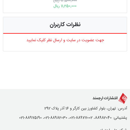
12,500,000 ریال
11,250,000 ریال
نظرات کاربران
جهت عضویت در سایت و ارسال نظر کلیک نمایید
انتشارات ارجمند
آدرس: تهران، بلوار کشاورز بین کارگر و 16 آذر پلاک 292
پشتیبانی: 88982040، 88977002-021، 88982030-021، 88975190-021