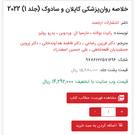
خلاصه روان‌پزشکی کاپلان و سادوک (جلد 1) 2022
ناشر:
انتشارات ارجمند
نویسنده:
رابرت بولاند
،
مارسیا ال. وردوین
،
پدرو روئیز
مترجم:
دکتر فرزین رضاعی
،
دکتر فاطمه هداوندخانی
،
دکتر پروین
جمشیدیان قلعه‌شاهی
،
علی حسین اسفندزاد
شابک: 9786222571696
قیمت پشت جلد:
15,880,000 ریال
قیمت وب سایت با تخفیف: 14,292,000 ریال
picture_as_pdf
مشاهده فهرست مطالب کتاب
-
+
اضافه کردن به سبد خرید