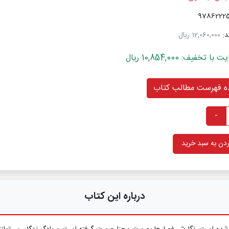
د:
12,060,000 ریال
فیف: 10,854,000 ریال
 فهرست مطالب کتاب
-
دن به سبد خرید
درباره این کتاب