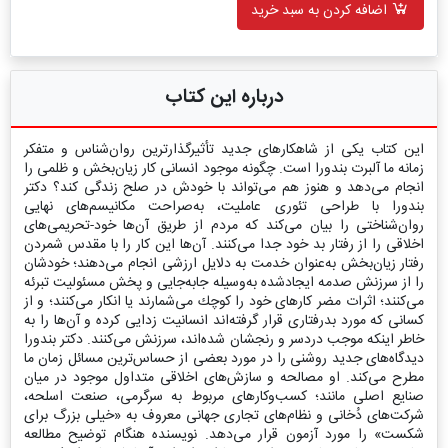
اضافه کردن به سبد خرید
درباره این کتاب
این كتاب یكی از شاهكارهای جدید تأثیرگذارترین روان‌شناس و متفكر
زمانه ما آلبرت بندورا است. چگونه موجود انسانی كار زیان‌بخش و ظلمی را
انجام می‌دهد و هنوز هم می‌تواند با خودش در صلح زندگی كند؟ دكتر
بندورا با طراحی تئوری عاملیت، به‌صراحت مكانیسم‌های نهایی
روان‌شناختی را بیان می‌كند كه مردم از طریق آن‌ها خود-تحریمی‌های
اخلاقی را از رفتار بد خود جدا می‌كنند. آن‌ها این كار را با مقدس شمردن
رفتار زیان‌بخش به‌عنوان خدمت به دلایل ارزشی انجام می‌دهند؛ خودشان
را از سرزنش صدمه ایجادشده به‌وسیله جابه‌جایی و پخش مسئولیت تبرئه
می‌کنند؛ اثرات مضر كارهای خود را كوچك می‌شمارند یا انكار می‌کنند؛ و از
كسانی كه مورد بدرفتاری قرار گرفته‌اند انسانیت زدایی كرده و آن‌ها را به
خاطر اینكه موجب دردسر و رنجشان شده‌اند، سرزنش می‌كنند. دكتر بندورا
دیدگاه‌های جدید روشنی را در مورد بعضی از حساس‌ترین مسائل زمان ما
مطرح می‌كند. او مصالحه و سازش‌های اخلاقی متداول موجود در میان
صنایع اصلی مانند؛ کسب‌وکارهای مربوط به سرگرمی، صنعت اسلحه،
شركت‌‌های دُخانی و نظام‌های تجاری جهانی معروف به «خیلی بزرگ برای
شكست» را مورد آزمون قرار می‌دهد. نویسنده هنگام توضیح مطالعه