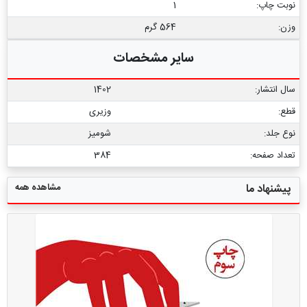
نوبت چاپ:
1
وزن:
564 گرم
سایر مشخصات
سال انتشار:
1402
قطع:
وزیری
نوع جلد:
شومیز
تعداد صفحه:
384
مشاهده همه
پیشنهاد ما