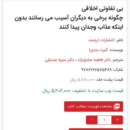
بی ‌تفاوتی اخلاقی
چگونه برخی به دیگران آسیب می رسانند بدون
اینکه عذاب وجدان پیدا کنند
ناشر:
انتشارات ارجمند
نویسنده:
آلبرت بندورا
مترجم:
دکتر فاطمه صادق‌نژاد
،
دکتر منیژه صدیقی
شابک: 9786222575489
قیمت پشت جلد:
5,780,000 ریال
قیمت وب سایت با تخفیف: 5,202,000 ریال
picture_as_pdf
مشاهده فهرست مطالب کتاب
-
+