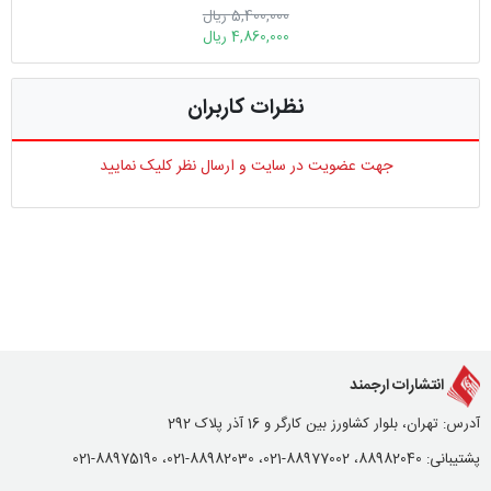
5,400,000 ریال
4,860,000 ریال
نظرات کاربران
جهت عضویت در سایت و ارسال نظر کلیک نمایید
انتشارات ارجمند
آدرس: تهران، بلوار کشاورز بین کارگر و 16 آذر پلاک 292
پشتیبانی: 88982040، 88977002-021، 88982030-021، 88975190-021