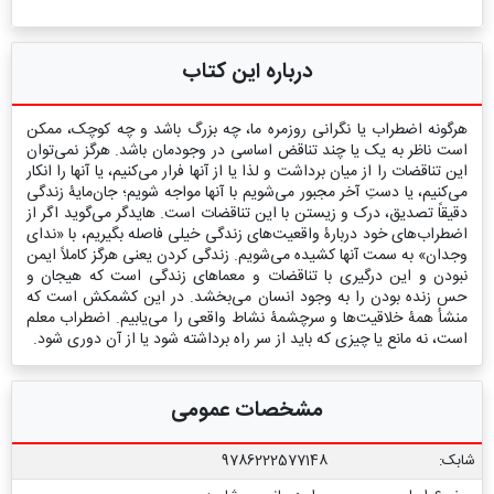
درباره این کتاب
هرگونه اضطراب یا نگرانی روزمره ما، چه بزرگ باشد و چه کوچک، ممکن
است ناظر به یک یا چند تناقض اساسی در وجودمان باشد. هرگز نمی‌توان
این تناقضات را از میان برداشت و لذا یا از آنها فرار می‌کنیم، یا آنها را انکار
می‌کنیم، یا دستِ آخر مجبور می‌شویم با آنها مواجه شویم؛ جان‌مایۀ زندگی
دقیقاً تصدیق، درک و زیستن با این تناقضات است. هایدگر می‌گوید اگر از
اضطراب‌های خود دربارۀ واقعیت‌های زندگی خیلی فاصله بگیریم، با «ندای
وجدان» به سمت آنها کشیده می‌شویم. زندگی کردن یعنی هرگز كاملاً ایمن
نبودن و این درگیری با تناقضات و معماهای زندگی است كه هیجان و
حس زنده بودن را به وجود انسان می‌بخشد. در این کشمکش است که
منشأ همۀ خلاقیت‌ها و سرچشمۀ نشاط واقعی را می‌یابیم. اضطراب معلم
است، نه مانع یا چیزی که باید از سر راه برداشته شود یا از آن دوری شود.
مشخصات عمومی
شابک:
9786222577148