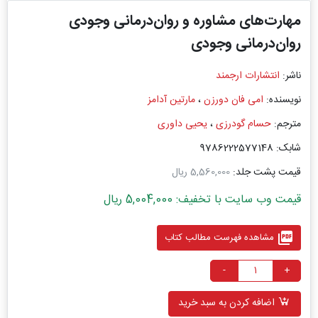
مهارت‌های مشاوره و روان‌درمانی وجودی
روان‌درمانی وجودی
ناشر:
انتشارات ارجمند
نویسنده:
امی فان دورزن
،
مارتین آدامز
مترجم:
حسام گودرزی
،
یحیی داوری
شابک: 9786222577148
قیمت پشت جلد:
5,560,000 ریال
قیمت وب سایت با تخفیف: 5,004,000 ریال
picture_as_pdf
مشاهده فهرست مطالب کتاب
-
+
اضافه کردن به سبد خرید