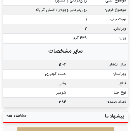
موضوع اصلی:
روان‌درمانی و مشاوره
موضوع فرعی:
روان‌‌درمانی وجودی/ انسان گرایانه
نوبت چاپ:
1
ویرایش:
2
وزن:
439 گرم
سایر مشخصات
سال انتشار:
1402
ویراستار:
حسام گودرزی
قطع:
رقعی
نوع جلد:
شومیز
تعداد صفحه:
384
مشاهده همه
پیشنهاد ما