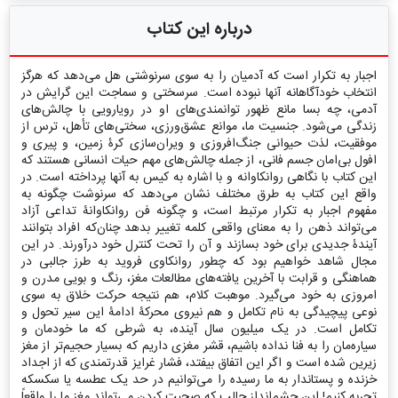
درباره این کتاب
اجبار به تکرار است که آدمیان را به سوی سرنوشتی هل می‌دهد که هرگز
انتخاب خودآگاهانه آنها نبوده است. سرسختی و سماجت این گرایش در
آدمی، چه بسا مانع ظهور توانمندی‌های او در رویارویی با چالش‌های
زندگی می‌شود. جنسیت ما، موانع عشق‌ورزی، سختی‌های تأهل، ترس‌ از
موفقیت، لذت حیوانی جنگ‌افروزی و ویران‌سازی کرۀ زمین، و پیری و
افول بی‌امان جسم فانی‌، از جمله چالش‌های مهم حیات انسانی هستند که
این کتاب با نگاهی روانکاوانه و با اشاره به کیس به آنها پرداخته است. در
واقع این کتاب به طرق مختلف نشان می‌دهد که سرنوشت چگونه به
مفهوم اجبار به تکرار مرتبط است، و چگونه فن روانکاوانۀ تداعی آزاد
می‌تواند ذهن را به معنای واقعی کلمه تغییر بدهد چنان‌که افراد بتوانند
آیندۀ جدیدی برای خود بسازند و آن را تحت کنترل خود درآورند. در این
مجال شاهد خواهیم بود که چطور روانکاوی فروید به طرز جالبی در
هماهنگی و قرابت با آخرین یافته‌های مطالعات مغز، رنگ و بویی مدرن و
امروزی به خود می‌گیرد. موهبت کلام، هم نتیجه حرکت خلاق به سوی
نوعی پیچیدگی‌ به نام تکامل و هم نیروی محرکۀ ادامۀ این سیر تحول و
تکامل است. در یک میلیون سال آینده، به شرطی که ما خودمان و
سیاره‌مان را به فنا نداده باشیم، قشر مغزی داریم که بسیار حجیم‌تر از مغز
زیرین شده است و اگر این اتفاق بیفتد، فشار غرایز قدرتمندی که از اجداد
خزنده و پستاندار به ما رسیده را می‌توانیم در حد یک عطسه یا سکسکه
تجربه کنیم! این چشم‌انداز جالب که صحبت کردن می‌تواند مغز ما را واقعاً