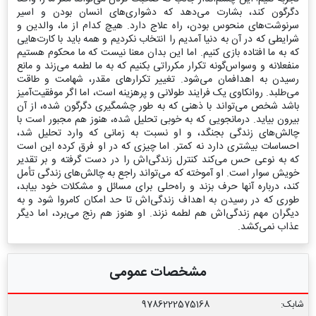
دگرگون کند، بشارت می‌دهد که دشواری‌های انسان بودن و اسیر
سرنوشت‌های منحوس بودن، راه علاج دارد. هیچ کدام از ما، والدین و
شرایطی که در آن به دنیا آمدیم را انتخاب نکردیم و همه باید با کارت‌هایی
که به ما افتاده بازی کنیم. اما این بدان معنا نیست که ما محکوم هستیم
منفعلانه و وسواس‌گونه تکرار مکرراتی بکنیم که به ما لطمه می‌زند و مانع
رسیدن به اهدافمان می‌شود. تغییر تکرارهای مقدر، شهامت و طاقت
می‌طلبد. روانکاوی یک فرایند طولانی و پرهزینه است، اما اگر موفقیت‌آمیز
باشد شخص می‌تواند با ذهنی که به طور چشمگیری دگرگون شده، از آن
بیرون بیاید. درمانجویی که به خوبی تحلیل شده، هنوز هم مجبور است با
چالش‌های زندگی بجنگد، و او نسبت به زمانی که وارد تحلیل شد،
احساسات بیشتری دارد نه کمتر. اما چیزی که در او فرق کرده این است
که به نوعی حس می‌کند کنترل زندگی‌اش را در دست گرفته و بر تقدیر
خویش سوار است. او آموخته که می‌تواند راجع به چالش‌های زندگی تأمل
کند، درباره آنها حرف بزند و راه‌حلی برای مسائل و مشکلات خود بیابد،
طوری که در رسیدن به اهداف زندگی‌اش تا حد امکان کامروا شود و به
دیگران مهم زندگی‌اش هم لطمه نزند. او هنوز هم رنج می‌برد، اما دیگر
عذاب نمی‌کشد.
مشخصات عمومی
شابک:
9786222575168