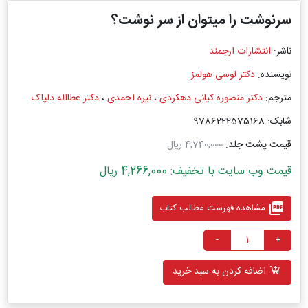
سرنوشت را میتوان از سر نوشت؟
ناشر:
انتشارات ارجمند
نویسنده:
دکتر لوسی هولمز
مترجم:
دکتر منصوره کیانی دهکردی
،
نیره احمدی
،
دکتر عطااله دلپاک
شابک: 9786222575168
قیمت پشت جلد:
4,740,000 ریال
قیمت وب سایت با تخفیف: 4,266,000 ریال
picture_as_pdf
مشاهده فهرست مطالب کتاب
-
+
اضافه کردن به سبد خرید