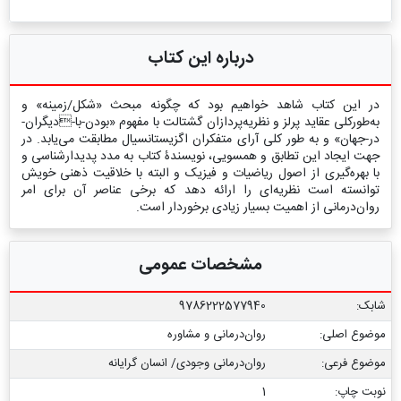
درباره این کتاب
در این کتاب شاهد خواهیم بود که چگونه مبحث «شکل/زمینه» و
به‌طورکلی عقاید پرلز و نظریه‌پردازان گشتالت با مفهوم «بودن-با-دیگران-
در-جهان» و به‌ طور کلی آرای متفکران اگزیستانسیال مطابقت می‌یابد. در
جهت ایجاد این تطابق و همسویی، نویسندۀ کتاب به مدد پدیدارشناسی و
با بهره‌گیری از اصول ریاضیات و فیزیک و البته با خلاقیت ذهنی خویش
توانسته است نظریه‌ای را ارائه دهد که برخی عناصر آن برای امر
روان‌درمانی از اهمیت بسیار زیادی برخوردار است.
مشخصات عمومی
شابک:
9786222577940
موضوع اصلی:
روان‌درمانی و مشاوره
موضوع فرعی:
روان‌‌درمانی وجودی/ انسان گرایانه
نوبت چاپ:
1