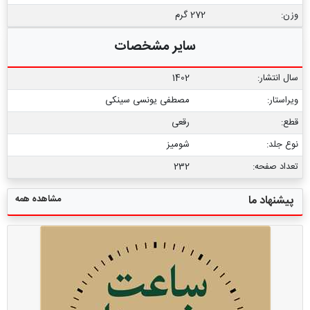
وزن:
272 گرم
سایر مشخصات
سال انتشار:
1402
ویراستار:
مصطفی یونسی سینکی
قطع:
رقعی
نوع جلد:
شومیز
تعداد صفحه:
232
مشاهده همه
پیشنهاد ما