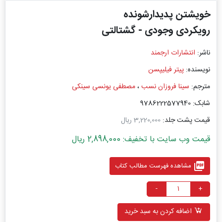
خویشتن پدیدارشونده
رویکردی وجودی - گشتالتی
ناشر:
انتشارات ارجمند
نویسنده:
پیتر فیلیپسن
مترجم:
سینا فروزان نسب
،
مصطفی یونسی سینکی
شابک: 9786222577940
قیمت پشت جلد:
3,220,000 ریال
قیمت وب سایت با تخفیف: 2,898,000 ریال
picture_as_pdf
مشاهده فهرست مطالب کتاب
-
+
اضافه کردن به سبد خرید