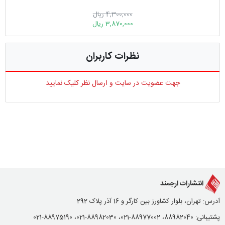
4,300,000 ریال
3,870,000 ریال
نظرات کاربران
جهت عضویت در سایت و ارسال نظر کلیک نمایید
انتشارات ارجمند
آدرس: تهران، بلوار کشاورز بین کارگر و 16 آذر پلاک 292
پشتیبانی: 88982040، 88977002-021، 88982030-021، 88975190-021