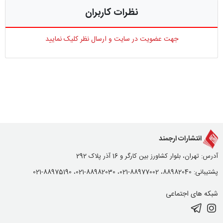
نظرات کاربران
جهت عضویت در سایت و ارسال نظر کلیک نمایید
انتشارات ارجمند
آدرس: تهران، بلوار کشاورز بین کارگر و 16 آذر پلاک 292
پشتیبانی: 88982040، 88977002-021، 88982030-021، 88975190-021
شبکه های اجتماعی