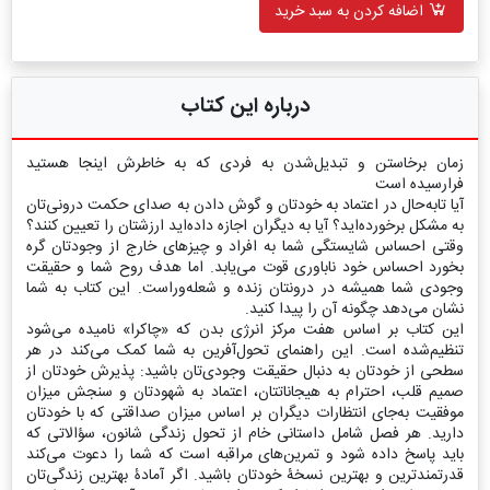
اضافه کردن به سبد خرید
درباره این کتاب
زمان برخاستن و تبدیل‌شدن به فردی که به خاطرش اینجا هستید
فرارسیده است
آیا تابه‌حال در اعتماد به خودتان و گوش دادن به صدای حکمت درونی‌تان
به مشکل برخورده‌اید؟ آیا به دیگران اجازه داده‌اید ارزشتان را تعیین کنند؟
وقتی احساس شایستگی شما به افراد و چیزهای خارج از وجودتان گره
بخورد احساس خود ناباوری قوت می‌یابد. اما هدف روح شما و حقیقت
وجودی شما همیشه در درونتان زنده و شعله‌ور‌است. این کتاب به شما
نشان می‌دهد چگونه آن را پیدا کنید.
این کتاب بر اساس هفت مرکز انرژی بدن که «چاکرا» نامیده می‌شود
تنظیم‌شده است. این راهنمای تحول‌آفرین به شما کمک می‌کند در هر
سطحی از خودتان به دنبال حقیقت وجودی‌تان باشید: پذیرش خودتان از
صمیم قلب، احترام به هیجاناتتان، اعتماد به شهودتان و سنجش میزان
موفقیت به‌جای انتظارات دیگران بر اساس میزان صداقتی که با خودتان
دارید. هر فصل شامل داستانی خام از تحول زندگی شانون، سؤالاتی که
باید پاسخ داده شود و تمرین‌های مراقبه است که شما را دعوت می‌کند
قدرتمندترین و بهترین نسخۀ خودتان باشید. اگر آمادۀ بهترین زندگی‌تان