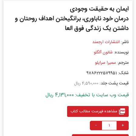
ایمان به حقیقت وجودی
درمان خود ناباوری، برانگیختن اهداف روحتان و
داشتن یک زندگی فوق‏ العا
ناشر:
انتشارات ارجمند
نویسنده:
شانون آلگئو
مترجم:
سمیرا سرایلو
شابک: 9786222579951
قیمت پشت جلد:
4,590,000 ریال
قیمت وب سایت با تخفیف: 4,131,000 ریال
picture_as_pdf
مشاهده فهرست مطالب کتاب
-
+