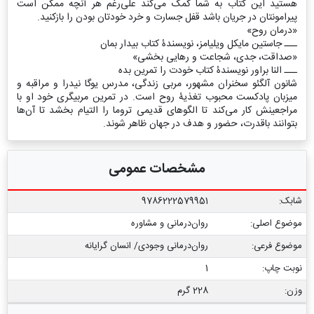
هستید این کتاب به شما کمک می‌کند علی‌رغم هر آنچه ممکن است
پیرامونتان در جریان باشد قفل جسارت و خرد خودتان بودن را بازکنید.
«درمان روح»
ـــ جاستین مایکل ویلیامز، نویسندۀ کتاب بیدار بمان
«صداقت، جدی، شجاعت و رهایی بخشی»
ـــ النا براور نویسندۀ کتاب خودت را تمرین بده
شانون آلگئو سخنران مشهور، مربی زندگی، مدرس یوگا نیدرا و مراقبه و
میزبان پادکست محبوب تغذیۀ روح است. در تمرین مربیگری خود او با
مراجعینش کار می‌کند تا الگوهای قدیمی تروما را التیام بخشد تا آن‌ها
بتوانند باقدرت، حضور و هدف در جهان ظاهر شوند.
مشخصات عمومی
شابک:
9786222579951
موضوع اصلی:
روان‌درمانی و مشاوره
موضوع فرعی:
روان‌‌درمانی وجودی/ انسان گرایانه
نوبت چاپ:
1
وزن:
228 گرم