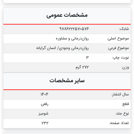
مشخصات عمومی
شابک:
9786222570576
موضوع اصلی:
روان‌درمانی و مشاوره
موضوع فرعی:
روان‌‌درمانی وجودی/ انسان گرایانه
نوبت چاپ:
3
وزن:
272 گرم
سایر مشخصات
سال انتشار:
1404
قطع:
رقعی
نوع جلد:
شومیز
تعداد صفحه:
232