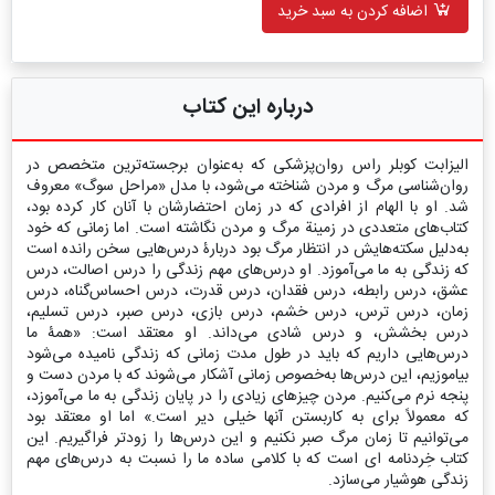
اضافه کردن به سبد خرید
درباره این کتاب
الیزابت کوبلر راس روا‌ن‌پزشکی که به‌عنوان برجسته‌ترین متخصص در
روان‌شناسی مرگ و مردن شناخته می‌شود، با مدل «مراحل سوگ» معروف
شد. او با الهام از افرادی که در‌ زمان احتضارشان با آنان کار کرده بود،
کتاب‌های متعددی در زمینة مرگ و مردن نگاشته است. اما زمانی که خود
به‌دلیل سکته‌‌هایش در انتظار مرگ بود دربارۀ درس‌هایی سخن رانده‌ است
که زندگی به‌ ما می‌آموزد. او درس‌های مهم زندگی را درس اصالت، درس
عشق، درس رابطه، درس فقدان، درس قدرت، درس احساس‌گناه، درس
زمان، درس ترس، درس خشم، درس بازی، درس صبر، درس تسلیم،
درس بخشش، و درس شادی می‌داند. او معتقد است: «همۀ ما
درس‌هایی داریم که باید در طول مدت زمانی که زندگی نامیده می‌شود
بیاموزیم، این درس‌ها به‌خصوص زمانی آشکار می‌شوند که با مردن دست و
پنجه نرم می‌کنیم. مردن چیزهای زیادی را در پایان زندگی به ما می‌آموزد،
که معمولاً برای به کاربستن آنها خیلی دیر است.» اما او معتقد بود
می‌توانیم تا زمان مرگ صبر نکنیم و این درس‌ها را زودتر فراگیریم. این
کتاب خِردنامه‏ ای است که با کلامی ساده ما را نسبت به درس‌های مهم
زندگی هوشیار می‌سازد.