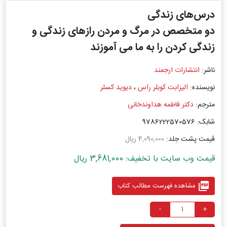
درس‌های زندگی
دو متخصص در مرگ و مردن رازهای زندگی و
زندگی کردن را به ما می آموزند
ناشر:
انتشارات ارجمند
نویسنده:
الیزابت کوبلر راس
،
دیوید کسلر
مترجم:
دکتر فاطمه هداوندخانی
شابک: 9786222570576
قیمت پشت جلد:
4,090,000 ریال
قیمت وب سایت با تخفیف: 3,681,000 ریال
picture_as_pdf
مشاهده فهرست مطالب کتاب
-
+