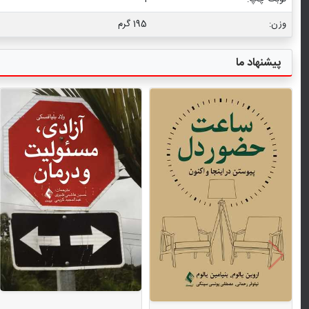
وزن:
195 گرم
پیشنهاد ما