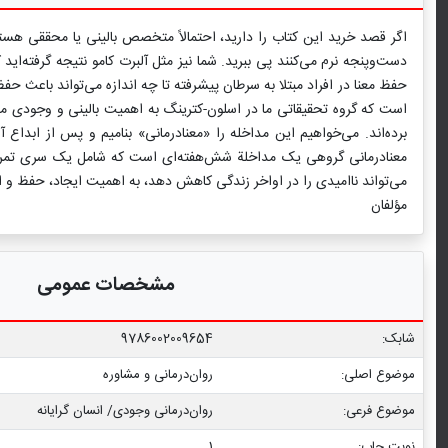
اگر قصد خرید این کتاب را دارید، احتمالاً متخصص بالینی یا محققی هستی
دست‌وپنجه نرم می‌کنند پی ببرید. شما نیز مثل آلبرت کامو نتیجه گرفته‌ای
حفظ معنا در افراد مبتلا به سرطان پیشرفته تا چه اندازه می‌تواند باعث حف
است که گروه تحقیقاتی ما در اسلون-کترینگ به اهمیت بالینی و وجودی معنا
برده‌اند. می‌خواهیم این مداخله را «معنادرمانی» بنامیم و پس از ابدا
معنادرمانی گروهی یک مداخلة شش‌هفته‌ای است که شامل یک سری تمرین‌ها
می‌تواند ناامیدی را در اواخر زندگی کاهش دهد، به اهمیت ایجاد، حفظ و ارت
مؤلفان
مشخصات عمومی
شابک:
9786002009654
موضوع اصلی:
روان‌درمانی و مشاوره
موضوع فرعی:
روان‌‌درمانی وجودی/ انسان گرایانه
نوبت چاپ:
1