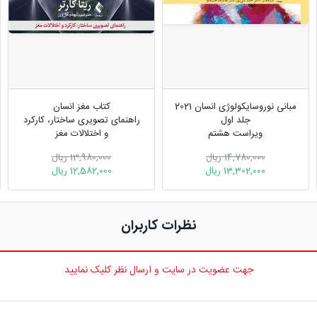
مبانی نوروسایکولوژی انسان 2021
کتاب مغز انسان
جلد اول
راهنمای تصویری ساختار، کارکرد
ویراست هشتم
و اختلالات مغز
14,780,000 ریال
13,980,000 ریال
13,302,000 ریال
12,582,000 ریال
نظرات کاربران
جهت عضویت در سایت و ارسال نظر کلیک نمایید