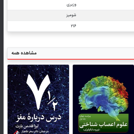
وزیری
شومیز
216
مشاهده همه