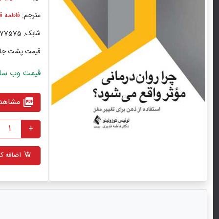
مترجم:
فاطمه ق
شابک: 9786222577575
قیمت پشت جل
قیمت وب سایت با ت
مشاهده
picture_as_pdf
+
اضافه کر