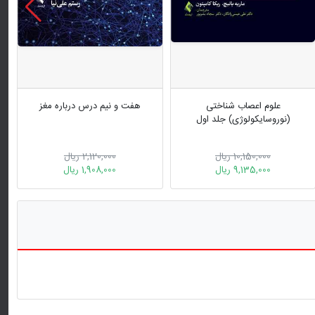
هفت و نیم درس درباره مغز
10,150,000 ریال
2,120,000 ریال
9,135,000 ریال
1,908,000 ریال