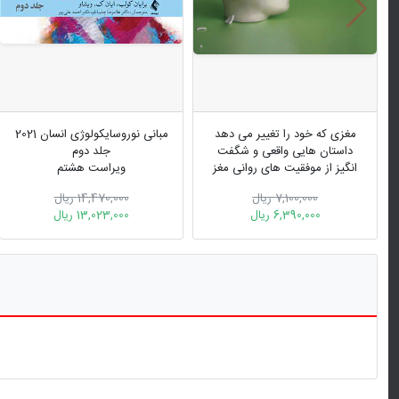
مغزی که خود را تغییر می دهد
مبانی نوروسایکولوژی انسان 2021
داستان هایی واقعی و شگفت
جلد دوم
انگیز از موفقیت های روانی مغز
ویراست هشتم
بشر
7,100,000 ریال
14,470,000 ریال
6,390,000 ریال
13,023,000 ریال