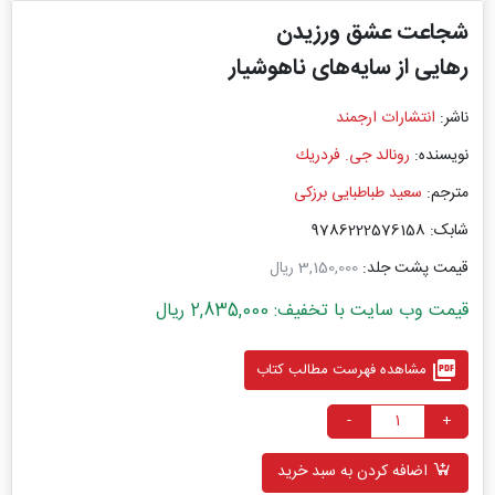
شجاعت عشق ورزیدن
رهایی از سایه‌های ناهوشیار
ناشر:
انتشارات ارجمند
نویسنده:
رونالد جی. فردریك
مترجم:
سعید طباطبایی برزكی
شابک: 9786222576158
قیمت پشت جلد:
3,150,000 ریال
قیمت وب سایت با تخفیف: 2,835,000 ریال
picture_as_pdf
مشاهده فهرست مطالب کتاب
-
+
اضافه کردن به سبد خرید