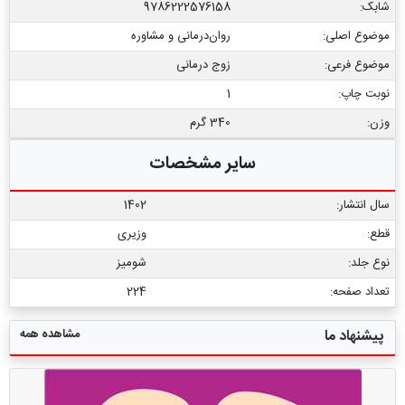
شابک:
9786222576158
موضوع اصلی:
روان‌درمانی و مشاوره
موضوع فرعی:
زوج درمانی
نوبت چاپ:
1
وزن:
340 گرم
سایر مشخصات
سال انتشار:
1402
قطع:
وزیری
نوع جلد:
شومیز
تعداد صفحه:
224
مشاهده همه
پیشنهاد ما