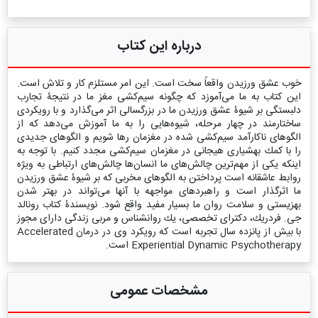
درباره این کتاب
خوب عشق ورزیدن واقعاً سخت است. این امر مستلزم كار و تلاش است.
این كتاب به ما می‌آموزد كه چگونه سیم‌كشی مغز ما در نتیجۀ تجارب
دلبستگی بر شیوۀ عشق ورزیدن ما در بزرگسالی اثر می‌گذارد و با رویكردی
ساختارمند در چهار مرحله، شیوه‌هایی را به ما آموزش می‌دهد كه از
الگوهای ناكارآمد سیم‌كشی شده در مغزمان رها شویم و الگوهای جدیدی
را با كمك بهشیاری هیجانی در مغزمان سیم‌كشی مجدد كنیم. با توجه به
اینكه یكی از مهم‌ترین چالش‌های ما انسان‌ها چالش‌های ارتباطی به ویژه
روابط عاشقانه است پرداختن به الگوهای مخربی كه بر شیوۀ عشق ورزیدن
ما اثرگذار است و راهبردهای مواجهه با آنها می‌تواند در بهتر شدن
بهزیستی و سلامت روان ما بسیار مفید واقع شود. نویسندۀ كتاب رونالد
جی. فردریك، دكترای تخصصی، یك روانشناس و مربی زندگی دارای مجوز
با بیش از پانزده سال تجربه است كه رویكرد وی در درمان Accelerated
Experiential Dynamic Psychotherapy است.
مشخصات عمومی