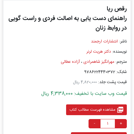
رقص ریا
راهنمای دست‌ یابی به اصالت فردی و راست‌ گویی
در روابط زنان
ناشر:
انتشارات ارجمند
نویسنده:
دکتر هریت لرنر
مترجم:
مهرانگیز شاهمرادی
،
آزاده عطائی
شابک: 9786224440372
قیمت پشت جلد:
4,820,000 ریال
قیمت وب سایت با تخفیف: 4,338,000 ریال
picture_as_pdf
مشاهده فهرست مطالب کتاب
-
+