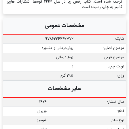
ترجمه شده است. کتاب رقص ریا در سال 1993 توسط انتشارات هارپر
کالینز به چاپ رسیده است.
مشخصات عمومی
شابک:
9786224440372
موضوع اصلی:
روان‌درمانی و مشاوره
موضوع فرعی:
زوج درمانی
نوبت چاپ:
1
وزن:
295 گرم
سایر مشخصات
سال انتشار:
1404
قطع:
وزیری
نوع جلد:
شومیز