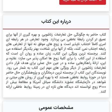
اضافه کردن به سبد خرید
درباره این کتاب
کتاب حاضر به چگونگی حل تعارضات زناشویی و بهره‏ گیری از آن‏ها برای
عمیق‏ تر کردن رابطۀ عاطفی می‏ پردازد. وجود تعارض در هر رابطه‏ ای
امری کاملاً اجتناب‏ ناپذیر است و زوج ‏های موفق نه‏ تنها از تعارض ‏های
رابطه اجتناب نمی ‏کنند، بلکه از آن‏ها برای شناخت بهتر یکدیگر استفاده می‏
کنند. برجسته‏ ترین ویژگی این کتاب، زبان ساده و روان آن است که
استفاده از این کتاب را برای کلیۀ زوج‏ ها امکان ‏پذیر می ‏سازد؛ علاوه بر
این، ارائۀ راهکارهایی ساده و در عین حال عملی برای هدف قرار دادن
تعارضات زناشویی از دیگر ویژگی ‏های مهم این کتاب به شمار می ‏رود.
نویسندگان این کتاب از برجسته‏ ترین درمانگران و پژوهشگران حال حاضر
دنیا در حوزۀ روابط عاطفی هستند که با بهره ‏گیری از روش‏ های مبتنی بر
شواهد در «آزمایشگاه عشق» دانشگاه سیاتل آمریکا و مطالعۀ بیش از
3000 زوج توانسته ‏اند دیدگاه ‏های تازه ‏ای در زمینۀ روابط عاطفی ارائه
کنند.
مشخصات عمومی