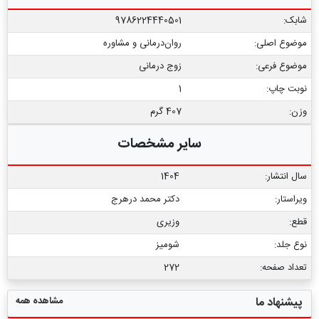
شابک:
9786224440501
موضوع اصلی:
روان‌درمانی و مشاوره
موضوع فرعی:
زوج درمانی
نوبت چاپ:
1
وزن:
407 گرم
سایر مشخصات
سال انتشار:
1404
ویراستار:
دکتر محمد درهرج
قطع:
وزیری
نوع جلد:
شومیز
تعداد صفحه:
272
مشاهده همه
پیشنهاد ما