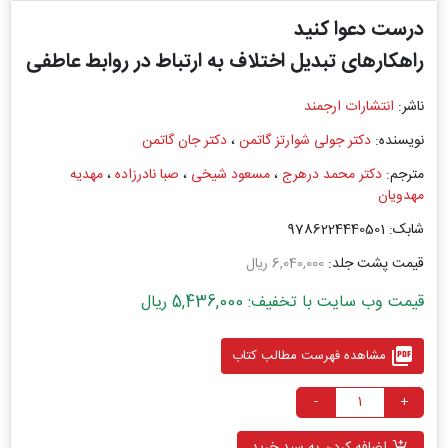
درست دعوا کنید
راهکارهای تبدیل اختلاف به ارتباط در روابط عاطفی
ناشر:
انتشارات ارجمند
نویسنده:
دکتر جولی شوارتز گاتمن
،
دکتر جان گاتمن
مترجم:
دکتر محمد درهرج
،
مسعود شیخی
،
صبا نادرزاده
،
مهدیه
مهدویان
شابک: 9786224440501
قیمت پشت جلد:
6,040,000 ریال
قیمت وب سایت با تخفیف: 5,436,000 ریال
picture_as_pdf
مشاهده فهرست مطالب کتاب
-
+